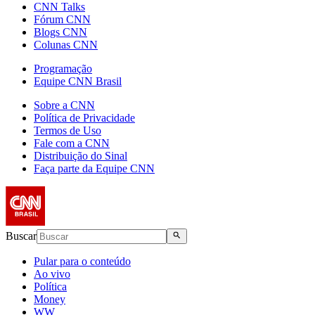
CNN Talks
Fórum CNN
Blogs CNN
Colunas CNN
Programação
Equipe CNN Brasil
Sobre a CNN
Política de Privacidade
Termos de Uso
Fale com a CNN
Distribuição do Sinal
Faça parte da Equipe CNN
Buscar
Pular para o conteúdo
Ao vivo
Política
Money
WW