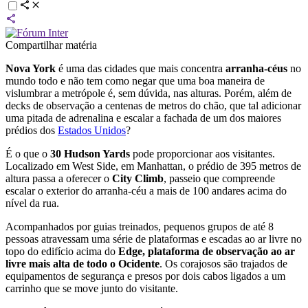
Compartilhar matéria
Nova York
é uma das cidades que mais concentra
arranha-céus
no
mundo todo e não tem como negar que uma boa maneira de
vislumbrar a metrópole é, sem dúvida, nas alturas. Porém, além de
decks de observação a centenas de metros do chão, que tal adicionar
uma pitada de adrenalina e escalar a fachada de um dos maiores
prédios dos
Estados Unidos
?
É o que o
30 Hudson Yards
pode proporcionar aos visitantes.
Localizado em West Side, em Manhattan, o prédio de 395 metros de
altura passa a oferecer o
City Climb
, passeio que compreende
escalar o exterior do arranha-céu a mais de 100 andares acima do
nível da rua.
Acompanhados por guias treinados, pequenos grupos de até 8
pessoas atravessam uma série de plataformas e escadas ao ar livre no
topo do edifício acima do
Edge, plataforma de observação ao ar
livre mais alta de todo o Ocidente
. Os corajosos são trajados de
equipamentos de segurança e presos por dois cabos ligados a um
carrinho que se move junto do visitante.