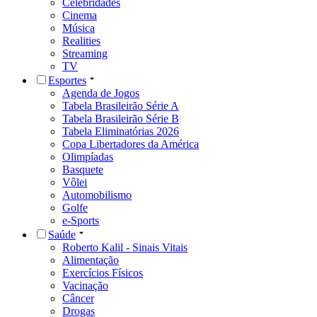
Celebridades
Cinema
Música
Realities
Streaming
TV
Esportes
Agenda de Jogos
Tabela Brasileirão Série A
Tabela Brasileirão Série B
Tabela Eliminatórias 2026
Copa Libertadores da América
Olimpíadas
Basquete
Vôlei
Automobilismo
Golfe
e-Sports
Saúde
Roberto Kalil - Sinais Vitais
Alimentação
Exercícios Físicos
Vacinação
Câncer
Drogas