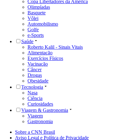
Copa Libertadores da América
Olimpíadas
Basquete
Vôlei
Automobilismo
Golfe
e-Sports
Saúde
Roberto Kalil - Sinais Vitais
Alimentação
Exercícios Físicos
Vacinação
Câncer
Drogas
Obesidade
Tecnologia
Nasa
Ciência
Curiosidades
Viagem & Gastronomia
Viagem
Gastronomia
Sobre a CNN Brasil
Aviso Legal e Política de Privacidade