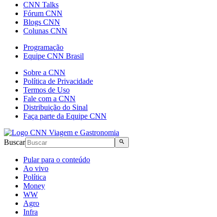
CNN Talks
Fórum CNN
Blogs CNN
Colunas CNN
Programação
Equipe CNN Brasil
Sobre a CNN
Política de Privacidade
Termos de Uso
Fale com a CNN
Distribuição do Sinal
Faça parte da Equipe CNN
Buscar
Pular para o conteúdo
Ao vivo
Política
Money
WW
Agro
Infra