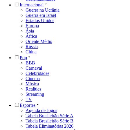
Internacional
Guerra na Ucrânia
Guerra em Israel
Estados Unidos
Europa
Ásia
África
Oriente Médio
Rússia
China
Pop
BBB
Carnaval
Celebridades
Cinema
Música
Realities
Streaming
TV
Esportes
Agenda de Jogos
Tabela Brasileirão Série A
Tabela Brasileirão Série B
Tabela Eliminatórias 2026