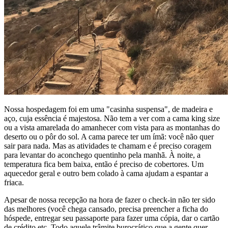
Nossa hospedagem foi em uma "casinha suspensa", de madeira e
aço, cuja essência é majestosa. Não tem a ver com a cama king size
ou a vista amarelada do amanhecer com vista para as montanhas do
deserto ou o pôr do sol. A cama parece ter um ímã: você não quer
sair para nada. Mas as atividades te chamam e é preciso coragem
para levantar do aconchego quentinho pela manhã. À noite, a
temperatura fica bem baixa, então é preciso de cobertores. Um
aquecedor geral e outro bem colado à cama ajudam a espantar a
friaca.
Apesar de nossa recepção na hora de fazer o check-in não ter sido
das melhores (você chega cansado, precisa preencher a ficha do
hóspede, entregar seu passaporte para fazer uma cópia, dar o cartão
de crédito etc. Todo aquele trâmite burocrático que a gente quer