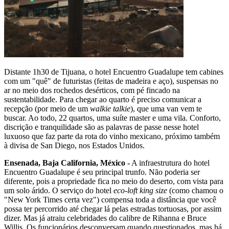
Distante 1h30 de Tijuana, o hotel Encuentro Guadalupe tem cabines
com um "quê" de futuristas (feitas de madeira e aço), suspensas no
ar no meio dos rochedos desérticos, com pé fincado na
sustentabilidade. Para chegar ao quarto é preciso comunicar a
recepção (por meio de um
walkie talkie
), que uma van vem te
buscar. Ao todo, 22 quartos, uma suíte master e uma vila. Conforto,
discrição e tranquilidade são as palavras de passe nesse hotel
luxuoso que faz parte da rota do vinho mexicano, próximo também
à divisa de San Diego, nos Estados Unidos.
Ensenada, Baja California, México -
A infraestrutura do hotel
Encuentro Guadalupe é seu principal trunfo. Não poderia ser
diferente, pois a propriedade fica no meio do deserto, com vista para
um solo árido. O serviço do hotel
eco-loft king size
(como chamou o
"New York Times certa vez") compensa toda a distância que você
possa ter percorrido até chegar lá pelas estradas tortuosas, por assim
dizer. Mas já atraiu celebridades do calibre de Rihanna e Bruce
Willis. Os funcionários desconversam quando questionados, mas há