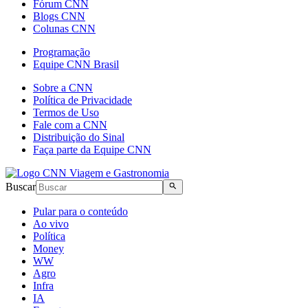
Fórum CNN
Blogs CNN
Colunas CNN
Programação
Equipe CNN Brasil
Sobre a CNN
Política de Privacidade
Termos de Uso
Fale com a CNN
Distribuição do Sinal
Faça parte da Equipe CNN
Buscar
Pular para o conteúdo
Ao vivo
Política
Money
WW
Agro
Infra
IA