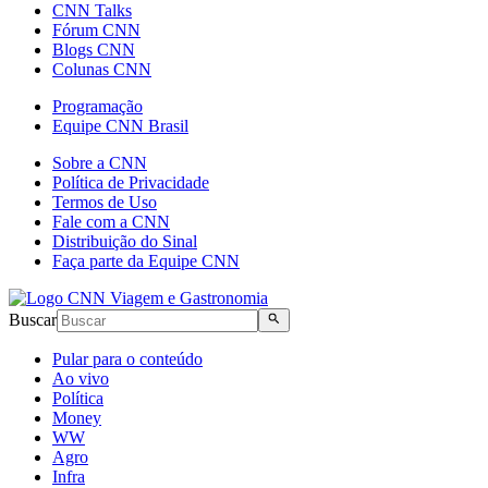
CNN Talks
Fórum CNN
Blogs CNN
Colunas CNN
Programação
Equipe CNN Brasil
Sobre a CNN
Política de Privacidade
Termos de Uso
Fale com a CNN
Distribuição do Sinal
Faça parte da Equipe CNN
Buscar
Pular para o conteúdo
Ao vivo
Política
Money
WW
Agro
Infra