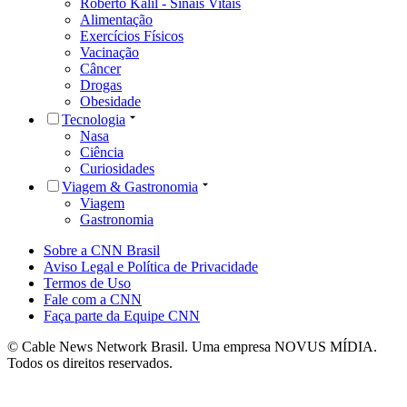
Roberto Kalil - Sinais Vitais
Alimentação
Exercícios Físicos
Vacinação
Câncer
Drogas
Obesidade
Tecnologia
Nasa
Ciência
Curiosidades
Viagem & Gastronomia
Viagem
Gastronomia
Sobre a CNN Brasil
Aviso Legal e Política de Privacidade
Termos de Uso
Fale com a CNN
Faça parte da Equipe CNN
© Cable News Network Brasil. Uma empresa NOVUS MÍDIA.
Todos os direitos reservados.