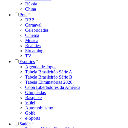
Rússia
China
Pop
BBB
Carnaval
Celebridades
Cinema
Música
Realities
Streaming
TV
Esportes
Agenda de Jogos
Tabela Brasileirão Série A
Tabela Brasileirão Série B
Tabela Eliminatórias 2026
Copa Libertadores da América
Olimpíadas
Basquete
Vôlei
Automobilismo
Golfe
e-Sports
Saúde