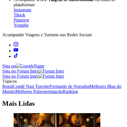
plataformas:
Instagram
Tiktok
Pinterest
Youtube
Acompanhe
Viagens e Turismo
nas Redes Sociais
Siga no
Siga no Forum Inter
Siga no Forum Inter
Tópicos
Brasil
Condé Nast Traveler
Fernando de Noronha
Melhores Ilhas do
Mundo
Melhores Países
premiação
Ranking
Mais Lidas