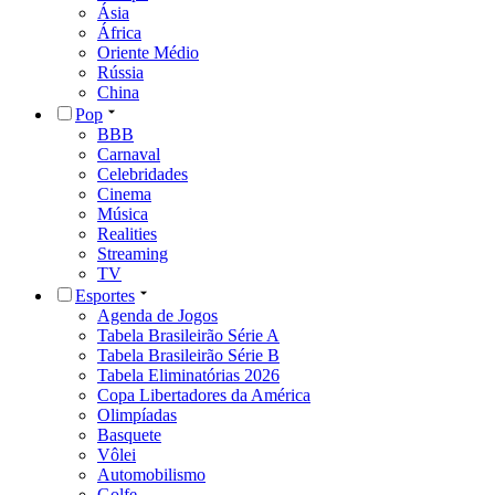
Ásia
África
Oriente Médio
Rússia
China
Pop
BBB
Carnaval
Celebridades
Cinema
Música
Realities
Streaming
TV
Esportes
Agenda de Jogos
Tabela Brasileirão Série A
Tabela Brasileirão Série B
Tabela Eliminatórias 2026
Copa Libertadores da América
Olimpíadas
Basquete
Vôlei
Automobilismo
Golfe