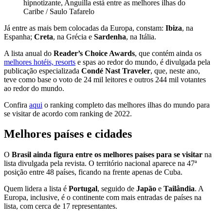
hipnotizante, Anguilla está entre as melhores ilhas do
Caribe / Saulo Tafarelo
Já entre as mais bem colocadas da Europa, constam:
Ibiza
, na
Espanha;
Creta
, na Grécia e
Sardenha
, na Itália.
A lista anual do
Reader’s Choice Awards
, que contém ainda os
melhores hotéis, resorts
e spas ao redor do mundo, é divulgada pela
publicação especializada
Condé Nast Traveler
, que, neste ano,
teve como base o voto de 24 mil leitores e outros 244 mil votantes
ao redor do mundo.
Confira
aqui
o ranking completo das melhores ilhas do mundo para
se visitar de acordo com ranking de 2022.
Melhores países e cidades
O
Brasil ainda figura entre os melhores países para se visitar
na
lista divulgada pela revista. O território nacional aparece na 47ª
posição entre 48 países, ficando na frente apenas de Cuba.
Quem lidera a lista é
Portugal
, seguido de
Japão
e
Tailândia
. A
Europa, inclusive, é o continente com mais entradas de países na
lista, com cerca de 17 representantes.