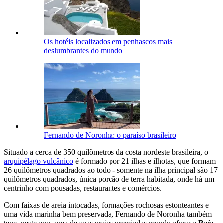
Os hotéis localizados em penhascos mais
deslumbrantes do mundo
Fernando de Noronha: o paraíso brasileiro
Situado a cerca de 350 quilômetros da costa nordeste brasileira, o
arquipélago vulcânico
é formado por 21 ilhas e ilhotas, que formam
26 quilômetros quadrados ao todo - somente na ilha principal são 17
quilômetros quadrados, única porção de terra habitada, onde há um
centrinho com pousadas, restaurantes e comércios.
Com faixas de areia intocadas, formações rochosas estonteantes e
uma vida marinha bem preservada, Fernando de Noronha também
teve, neste ano, uma de suas praias premiadas mundo afora: a
Baía