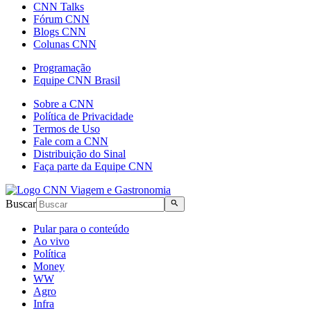
CNN Talks
Fórum CNN
Blogs CNN
Colunas CNN
Programação
Equipe CNN Brasil
Sobre a CNN
Política de Privacidade
Termos de Uso
Fale com a CNN
Distribuição do Sinal
Faça parte da Equipe CNN
Buscar
Pular para o conteúdo
Ao vivo
Política
Money
WW
Agro
Infra