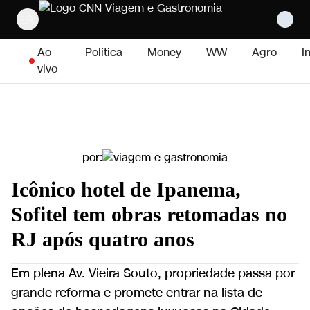
Pular para o conteúdo
Ao
Política
Money
WW
Agro
I
vivo
por:
Icônico hotel de Ipanema,
Sofitel tem obras retomadas no
RJ após quatro anos
Em plena Av. Vieira Souto, propriedade passa por
grande reforma e promete entrar na lista de