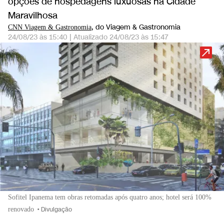
opções de hospedagens luxuosas na Cidade
Maravilhosa
, do Viagem & Gastronomia
CNN Viagem & Gastronomia
24/08/23 às 15:40
|
Atualizado
24/08/23 às 15:47
Sofitel Ipanema tem obras retomadas após quatro anos; hotel será 100%
renovado
•
Divulgação