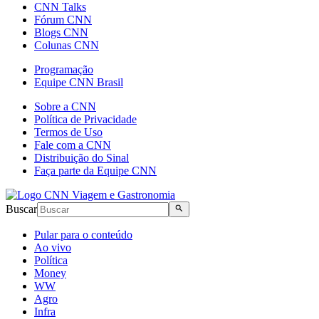
CNN Talks
Fórum CNN
Blogs CNN
Colunas CNN
Programação
Equipe CNN Brasil
Sobre a CNN
Política de Privacidade
Termos de Uso
Fale com a CNN
Distribuição do Sinal
Faça parte da Equipe CNN
Buscar
Pular para o conteúdo
Ao vivo
Política
Money
WW
Agro
Infra