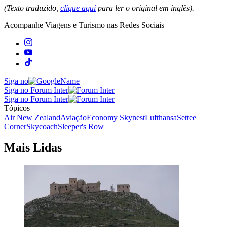
(Texto traduzido,
clique aqui
para ler o original em inglês).
Acompanhe
Viagens e Turismo
nas Redes Sociais
Siga no
Siga no Forum Inter
Siga no Forum Inter
Tópicos
Air New Zealand
Aviação
Economy Skynest
Lufthansa
Settee
Corner
Skycoach
Sleeper's Row
Mais Lidas