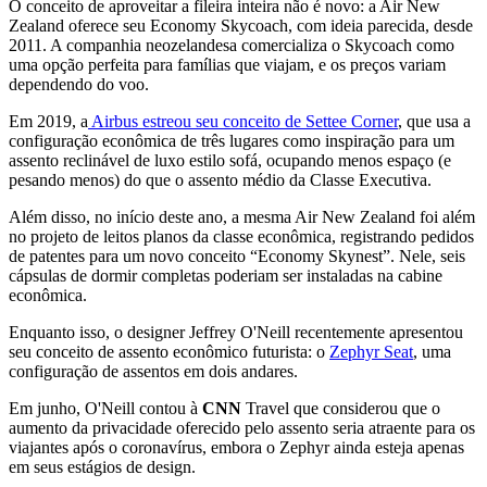
O conceito de aproveitar a fileira inteira não é novo: a Air New
Zealand oferece seu Economy Skycoach, com ideia parecida, desde
2011. A companhia neozelandesa comercializa o Skycoach como
uma opção perfeita para famílias que viajam, e os preços variam
dependendo do voo.
Em 2019, a
Airbus estreou seu conceito de Settee Corner
, que usa a
configuração econômica de três lugares como inspiração para um
assento reclinável de luxo estilo sofá, ocupando menos espaço (e
pesando menos) do que o assento médio da Classe Executiva.
Além disso, no início deste ano, a mesma Air New Zealand foi além
no projeto de leitos planos da classe econômica, registrando pedidos
de patentes para um novo conceito “Economy Skynest”. Nele, seis
cápsulas de dormir completas poderiam ser instaladas na cabine
econômica.
Enquanto isso, o designer Jeffrey O'Neill recentemente apresentou
seu conceito de assento econômico futurista: o
Zephyr Seat
, uma
configuração de assentos em dois andares.
Em junho, O'Neill contou à
CNN
Travel que considerou que o
aumento da privacidade oferecido pelo assento seria atraente para os
viajantes após o coronavírus, embora o Zephyr ainda esteja apenas
em seus estágios de design.