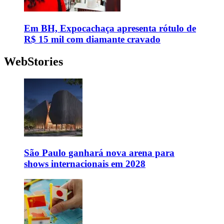
Em BH, Expocachaça apresenta rótulo de
R$ 15 mil com diamante cravado
WebStories
São Paulo ganhará nova arena para
shows internacionais em 2028