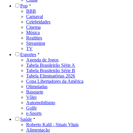
Pop
BBB
Carnaval
Celebridades
Cinema
Música
Realities
Streaming
TV
Esportes
Agenda de Jogos
Tabela Brasileirão Série A
Tabela Brasileirão Série B
Tabela Eliminatórias 2026
Copa Libertadores da América
Olimpíadas
Basquete
Vôlei
Automobilismo
Golfe
e-Sports
Saúde
Roberto Kalil - Sinais Vitais
Alimentação