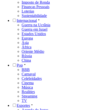
Imposto de Renda
Finanças Pessoais
Loterias
Sustentabilidade
Internacional
Guerra na Ucrânia
Guerra em Israel
Estados Unidos
Europa
Ásia
África
Oriente Médio
Rússia
China
Pop
BBB
Carnaval
Celebridades
Cinema
Música
Realities
Streaming
TV
Esportes
Agenda de Jogos