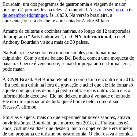
Bourdain, um dos programas de gastronomia e viagem de maior
prestígio já produzidos na televisão mundial. A
estreia será no dia 6
de setembro (domingo)
, às 18h30. Na versão brasileira, a
apresentação será do chef e apresentador André Mifano.
Amante de culturas e cozinhas nativas, ao longo de 12 temporadas
do programa “Parts Unknown”, da
CNN Internacional
, o chef
Anthony Bourdain visitou mais de 30 países.
Na Bahia, ele se sentou em um bar simples para tomar uma
caipirinha. Com o artista baiano Bel Borba, comeu uma moqueca de
baiacu. O peixe é venenoso e, se não for preparado da forma certa,
pode matar.
À
CNN Brasil
, Bel Borba relembrou como foi o encontro em 2014.
“Eu pedi um drink na hora da gravação e achei que ele iria tomar só
aquele comigo, mas depois já pediu outro e mais outro. Com ele, a
informalidade decolava. Ele me deixou muito à vontade e honrado.
Ele era um apreciador de tudo que é bom e belo, como dizia
Picasso”, afirmou.
Em suas viagens, mais do que experimentar novos sabores, amava
ouvir histórias. Bourdain, que morreu em 2018, na França, aos 61
anos, costumava dizer que desde o início o objetivo dele era ir além
de um programa de turismo ou gastronomia. O chef usava a comida