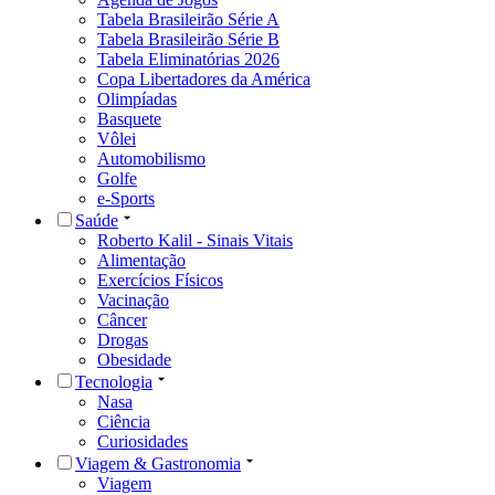
Tabela Brasileirão Série A
Tabela Brasileirão Série B
Tabela Eliminatórias 2026
Copa Libertadores da América
Olimpíadas
Basquete
Vôlei
Automobilismo
Golfe
e-Sports
Saúde
Roberto Kalil - Sinais Vitais
Alimentação
Exercícios Físicos
Vacinação
Câncer
Drogas
Obesidade
Tecnologia
Nasa
Ciência
Curiosidades
Viagem & Gastronomia
Viagem