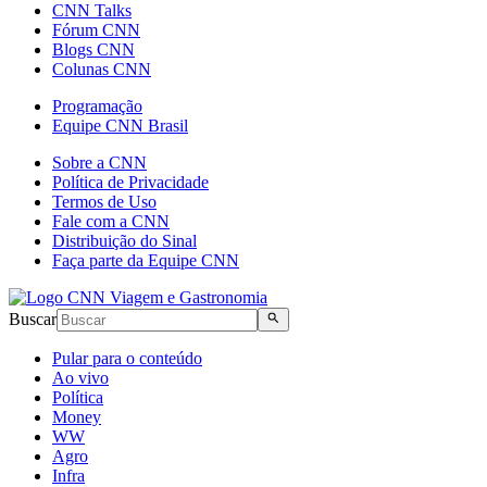
CNN Talks
Fórum CNN
Blogs CNN
Colunas CNN
Programação
Equipe CNN Brasil
Sobre a CNN
Política de Privacidade
Termos de Uso
Fale com a CNN
Distribuição do Sinal
Faça parte da Equipe CNN
Buscar
Pular para o conteúdo
Ao vivo
Política
Money
WW
Agro
Infra