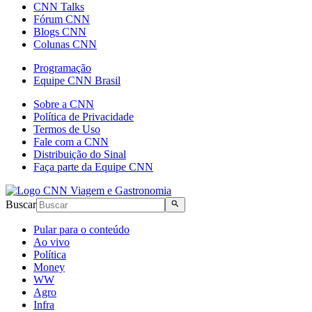
CNN Talks
Fórum CNN
Blogs CNN
Colunas CNN
Programação
Equipe CNN Brasil
Sobre a CNN
Política de Privacidade
Termos de Uso
Fale com a CNN
Distribuição do Sinal
Faça parte da Equipe CNN
Buscar
Pular para o conteúdo
Ao vivo
Política
Money
WW
Agro
Infra