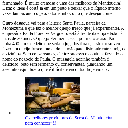
fermentado. É muito cremosa e uma das melhores da Mantiqueira!
Dica: o ideal é cortá-la em um prato e deixar que o líquido interno
vaze, lambuzando o pão, o tomatinho, ou o que desejar comer.
Outro destaque vai para a leiteria Santa Paula, parceira da
Montezuma e que faz o melhor queijo fresco que já experimentei. A
empresária Paula Florense Vergueiro está à frente da empreitada há
mais de 30 anos. O queijo Fermier nasceu por mero acaso: Paula
tinha 400 litros de leite que seriam jogados fora e, assim, resolveu
fazer um queijo fresco, moldado na mão para distribuir entre amigos
e vizinhos. Sem conservantes, ele fez sucesso e continua fazendo o
nome do negócio de Paula. O mussarela nozinho também é
delicioso, feito sem fermento ou conservantes, guardando um
azedinho equilibrado que é difícil de encontrar hoje em dia.
Os melhores produtores da Serra da Mantiqueira
para conhecer já!