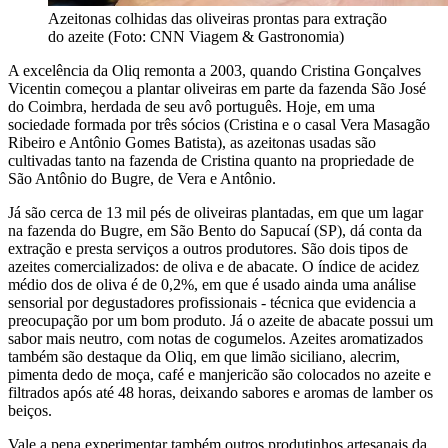
Azeitonas colhidas das oliveiras prontas para extração
do azeite (Foto: CNN Viagem & Gastronomia)
A excelência da Oliq remonta a 2003, quando Cristina Gonçalves
Vicentin começou a plantar oliveiras em parte da fazenda São José
do Coimbra, herdada de seu avô português. Hoje, em uma
sociedade formada por três sócios (Cristina e o casal Vera Masagão
Ribeiro e Antônio Gomes Batista), as azeitonas usadas são
cultivadas tanto na fazenda de Cristina quanto na propriedade de
São Antônio do Bugre, de Vera e Antônio.
Já são cerca de 13 mil pés de oliveiras plantadas, em que um lagar
na fazenda do Bugre, em São Bento do Sapucaí (SP), dá conta da
extração e presta serviços a outros produtores. São dois tipos de
azeites comercializados: de oliva e de abacate. O índice de acidez
médio dos de oliva é de 0,2%, em que é usado ainda uma análise
sensorial por degustadores profissionais - técnica que evidencia a
preocupação por um bom produto. Já o azeite de abacate possui um
sabor mais neutro, com notas de cogumelos. Azeites aromatizados
também são destaque da Oliq, em que limão siciliano, alecrim,
pimenta dedo de moça, café e manjericão são colocados no azeite e
filtrados após até 48 horas, deixando sabores e aromas de lamber os
beiços.
Vale a pena experimentar também outros produtinhos artesanais da