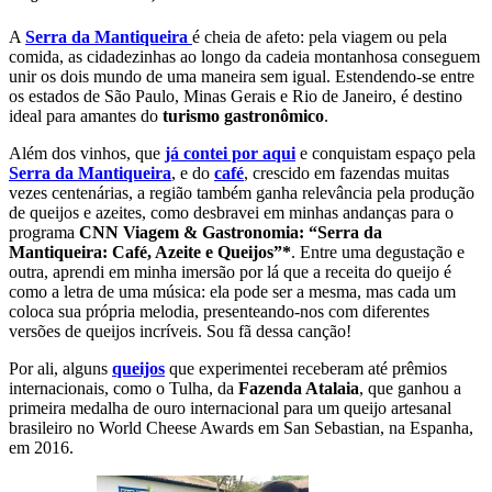
A
Serra da Mantiqueira
é cheia de afeto: pela viagem ou pela
comida, as cidadezinhas ao longo da cadeia montanhosa conseguem
unir os dois mundo de uma maneira sem igual. Estendendo-se entre
os estados de São Paulo, Minas Gerais e Rio de Janeiro, é destino
ideal para amantes do
turismo gastronômico
.
Além dos vinhos, que
já contei por aqui
e conquistam espaço pela
Serra da Mantiqueira
, e do
café
, crescido em fazendas muitas
vezes centenárias, a região também ganha relevância pela produção
de queijos e azeites, como desbravei em minhas andanças para o
programa
CNN Viagem & Gastronomia: “Serra da
Mantiqueira: Café, Azeite e Queijos”*
. Entre uma degustação e
outra, aprendi em minha imersão por lá que a receita do queijo é
como a letra de uma música: ela pode ser a mesma, mas cada um
coloca sua própria melodia, presenteando-nos com diferentes
versões de queijos incríveis. Sou fã dessa canção!
Por ali, alguns
queijos
que experimentei receberam até prêmios
internacionais, como o Tulha, da
Fazenda Atalaia
, que ganhou a
primeira medalha de ouro internacional para um queijo artesanal
brasileiro no World Cheese Awards em San Sebastian, na Espanha,
em 2016.