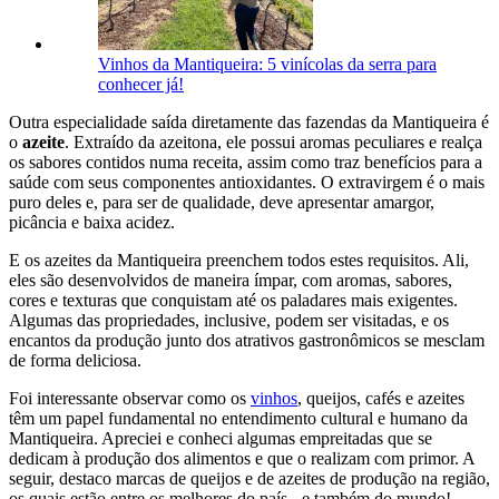
Vinhos da Mantiqueira: 5 vinícolas da serra para
conhecer já!
Outra especialidade saída diretamente das fazendas da Mantiqueira é
o
azeite
. Extraído da azeitona, ele possui aromas peculiares e realça
os sabores contidos numa receita, assim como traz benefícios para a
saúde com seus componentes antioxidantes. O extravirgem é o mais
puro deles e, para ser de qualidade, deve apresentar amargor,
picância e baixa acidez.
E os azeites da Mantiqueira preenchem todos estes requisitos. Ali,
eles são desenvolvidos de maneira ímpar, com aromas, sabores,
cores e texturas que conquistam até os paladares mais exigentes.
Algumas das propriedades, inclusive, podem ser visitadas, e os
encantos da produção junto dos atrativos gastronômicos se mesclam
de forma deliciosa.
Foi interessante observar como os
vinhos
, queijos, cafés e azeites
têm um papel fundamental no entendimento cultural e humano da
Mantiqueira. Apreciei e conheci algumas empreitadas que se
dedicam à produção dos alimentos e que o realizam com primor. A
seguir, destaco marcas de queijos e de azeites de produção na região,
os quais estão entre os melhores do país - e também do mundo!