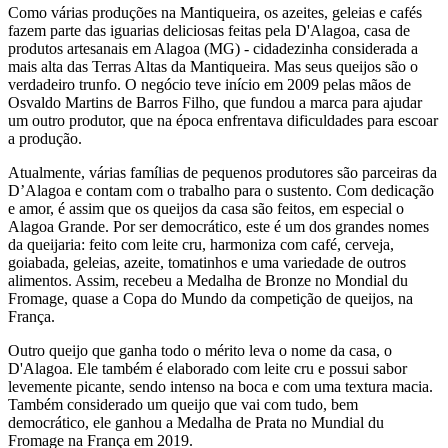
Como várias produções na Mantiqueira, os azeites, geleias e cafés
fazem parte das iguarias deliciosas feitas pela D'Alagoa, casa de
produtos artesanais em Alagoa (MG) - cidadezinha considerada a
mais alta das Terras Altas da Mantiqueira. Mas seus queijos são o
verdadeiro trunfo. O negócio teve início em 2009 pelas mãos de
Osvaldo Martins de Barros Filho, que fundou a marca para ajudar
um outro produtor, que na época enfrentava dificuldades para escoar
a produção.
Atualmente, várias famílias de pequenos produtores são parceiras da
D’Alagoa e contam com o trabalho para o sustento. Com dedicação
e amor, é assim que os queijos da casa são feitos, em especial o
Alagoa Grande. Por ser democrático, este é um dos grandes nomes
da queijaria: feito com leite cru, harmoniza com café, cerveja,
goiabada, geleias, azeite, tomatinhos e uma variedade de outros
alimentos. Assim, recebeu a Medalha de Bronze no Mondial du
Fromage, quase a Copa do Mundo da competição de queijos, na
França.
Outro queijo que ganha todo o mérito leva o nome da casa, o
D'Alagoa. Ele também é elaborado com leite cru e possui sabor
levemente picante, sendo intenso na boca e com uma textura macia.
Também considerado um queijo que vai com tudo, bem
democrático, ele ganhou a Medalha de Prata no Mundial du
Fromage na França em 2019.