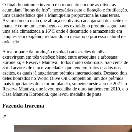
O final do outono e inverno é o momento em que as oliveiras
acumulam "horas de frio", necessárias para a floração e frutificação,
uma característica que a Mantiqueira proporciona às suas terras.
Assim como a mata que abraça os olivais, cada garrafa de azeite da
marca é como um aconchego - após extraído, o produto segue para
uma sala climatizada a 16°C onde é decantado e armazenado em
tanques sem oxigênio, reduzindo ao máximo o processo natural de
oxidação.
A maior parte da produção é voltada aos azeites de oliva
extravirgem em três versões: blend entre arbequina e arbosana;
koroneiki; e Reserva Mantiva - todos muito saborosos. São cerca de
8 mil árvores de cinco variedades que rendem frutos usados nos
azeites, os quais já angariaram prêmios internacionais. Destaco dois
deles honrados no World Olive Oil Competition, um dos prêmios
mais importantes do setor no planeta, somente neste ano de 2021: o
Reserva Mantiva, que levou medalha de ouro também em 2019, e o
Casa Mantiva Koroneiki, que levou medalha de prata.
Fazenda Irarema