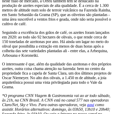
neste filão de mercado, a Orfeu também tem se destacado na
produção de azeites especiais de alta qualidade. É a cerca de 1.300
metros de altitude num solo de terroir vulcânico na Fazenda Rainha,
em Santo Sebastião da Grama (SP), que as oliveiras são plantadas -
uma área suscetível a ventos frios e geada, onde não seria possível o
cultivo de café.
Seguindo a excelência dos grãos de café, os azeites foram lançados
em 2020: ao todo são 92 hectares de olivais, o que rende cerca de
150 toneladas de azeitonas por ano. Há ainda um lagar no meio do
olival que possibilita a extração em menos de duas horas após a
colheita das sete variedades plantadas ali - entre elas, a Arbequina,
Arbosana e Koroneiki.
O interessante é que, além da qualidade das azeitonas e dos próprios
azeites, outra coisa chama atenção na fazenda: bem no centro da
propriedade fica a capela de Santa Clara, um dos últimos projetos de
Oscar Niemeyer. No alto dos olivais, a 1.450 m de altitude, a joia
arquitetônica possui uma vista privilegiada para todo o Vale da
Grama.
*O programa CNN Viagem & Gastronomia vai ao ar todo sábado,
às 21h, na CNN Brasil. A CNN está no canal 577 nas operadoras
Claro/Net, Sky e Vivo. Para outras operadoras, veja
aqui
como
assistir. Horários alternativos: domingo, às 03h50, 13h10 e 20h40;
Segunda-feira, às 01h10. Ou veja a íntegra no nosso canal no