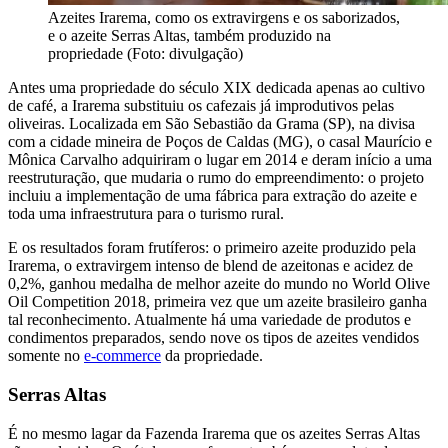
Azeites Irarema, como os extravirgens e os saborizados,
e o azeite Serras Altas, também produzido na
propriedade (Foto: divulgação)
Antes uma propriedade do século XIX dedicada apenas ao cultivo
de café, a Irarema substituiu os cafezais já improdutivos pelas
oliveiras. Localizada em São Sebastião da Grama (SP), na divisa
com a cidade mineira de Poços de Caldas (MG), o casal Maurício e
Mônica Carvalho adquiriram o lugar em 2014 e deram início a uma
reestruturação, que mudaria o rumo do empreendimento: o projeto
incluiu a implementação de uma fábrica para extração do azeite e
toda uma infraestrutura para o turismo rural.
E os resultados foram frutíferos: o primeiro azeite produzido pela
Irarema, o extravirgem intenso de blend de azeitonas e acidez de
0,2%, ganhou medalha de melhor azeite do mundo no World Olive
Oil Competition 2018, primeira vez que um azeite brasileiro ganha
tal reconhecimento. Atualmente há uma variedade de produtos e
condimentos preparados, sendo nove os tipos de azeites vendidos
somente no
e-commerce
da propriedade.
Serras Altas
É no mesmo lagar da Fazenda Irarema que os azeites Serras Altas