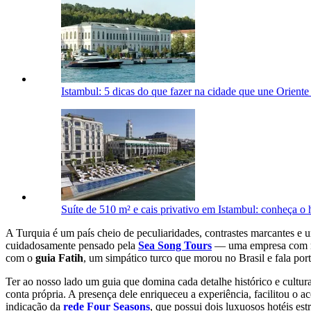
Istambul: 5 dicas do que fazer na cidade que une Oriente
Suíte de 510 m² e cais privativo em Istambul: conheça o 
A Turquia é um país cheio de peculiaridades, contrastes marcantes e 
cuidadosamente pensado pela
Sea Song Tours
— uma empresa com mais
com o
guia Fatih
, um simpático turco que morou no Brasil e fala por
Ter ao nosso lado um guia que domina cada detalhe histórico e cultu
conta própria. A presença dele enriqueceu a experiência, facilitou o
indicação da
rede Four Seasons
, que possui dois luxuosos hotéis es