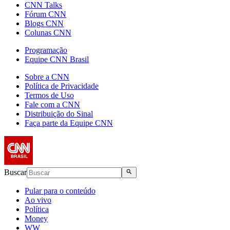
CNN Talks
Fórum CNN
Blogs CNN
Colunas CNN
Programação
Equipe CNN Brasil
Sobre a CNN
Política de Privacidade
Termos de Uso
Fale com a CNN
Distribuição do Sinal
Faça parte da Equipe CNN
Buscar
Pular para o conteúdo
Ao vivo
Política
Money
WW