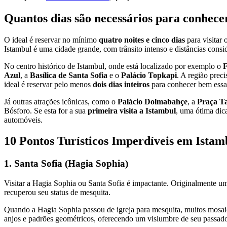
Quantos dias são necessários para conhece
O ideal é reservar no mínimo
quatro noites e cinco dias
para visitar 
Istambul é uma cidade grande, com trânsito intenso e distâncias consi
No centro histórico de Istambul, onde está localizado por exemplo o
F
Azul
, a
Basílica de Santa Sofia
e o
Palácio Topkapi
. A região prec
ideal é reservar pelo menos
dois dias inteiros
para conhecer bem essa 
Já outras atrações icônicas, como o
Palácio Dolmabahçe
, a
Praça T
Bósforo. Se esta for a sua
primeira visita a Istambul
, uma ótima dic
automóveis.
10 Pontos Turísticos Imperdíveis em Istam
1.
Santa Sofia (Hagia Sophia)
Visitar a Hagia Sophia ou Santa Sofia é impactante. Originalmente um
recuperou seu status de mesquita.
Quando a Hagia Sophia passou de igreja para mesquita, muitos mosaic
anjos e padrões geométricos, oferecendo um vislumbre de seu passado