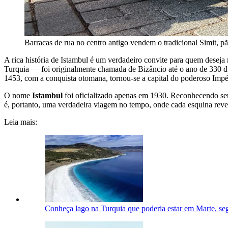
Barracas de rua no centro antigo vendem o tradicional Simit, p
A rica história de Istambul é um verdadeiro convite para quem deseja 
Turquia — foi originalmente chamada de Bizâncio até o ano de 330 d
1453, com a conquista otomana, tornou-se a capital do poderoso Impé
O nome
Istambul
foi oficializado apenas em 1930. Reconhecendo se
é, portanto, uma verdadeira viagem no tempo, onde cada esquina reve
Leia mais:
Conheça lago na Turquia que poderia estar em Marte, seg