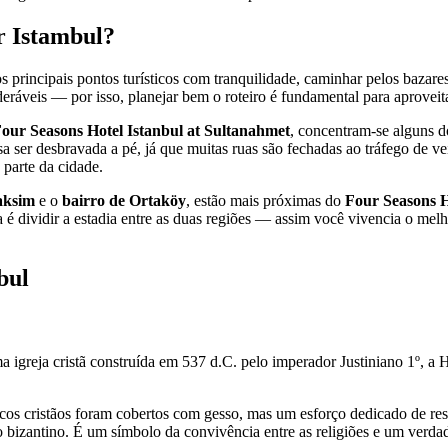
r Istambul?
os principais pontos turísticos com tranquilidade, caminhar pelos bazare
deráveis — por isso, planejar bem o roteiro é fundamental para aprovei
our Seasons Hotel Istanbul at Sultanahmet
, concentram-se alguns d
isa ser desbravada a pé, já que muitas ruas são fechadas ao tráfego de v
parte da cidade.
aksim
e o
bairro de Ortaköy
, estão mais próximas do
Four Seasons H
a é dividir a estadia entre as duas regiões — assim você vivencia o me
bul
a igreja cristã construída em 537 d.C. pelo imperador Justiniano 1º, a 
os cristãos foram cobertos com gesso, mas um esforço dedicado de resta
 bizantino. É um símbolo da convivência entre as religiões e um verdad