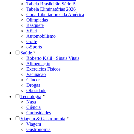
Tabela Brasileirão Série B
Tabela Eliminatórias 2026
Copa Libertadores da América
Olimpíadas
Basquete
Vôlei
Automobilismo
Golfe
e-Sports
Saúde
Roberto Kalil - Sinais Vitais
Alimentação
Exercícios Físicos
Vacinação
Câncer
Drogas
Obesidade
Tecnologia
Nasa
Ciência
Curiosidades
Viagem & Gastronomia
Viagem
Gastronomia