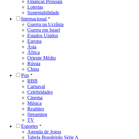
Finanças Pessoais
Loterias
Sustentabilidade
Internacional
Guerra na Ucrânia
Guerra em Israel
Estados Unidos
Europa
Ásia
África
Oriente Médio
Rússia
China
Pop
BBB
Carnaval
Celebridades
Cinema
Música
Realities
Streaming
TV
Esportes
Agenda de Jogos
Tabela Brasileirão Série A