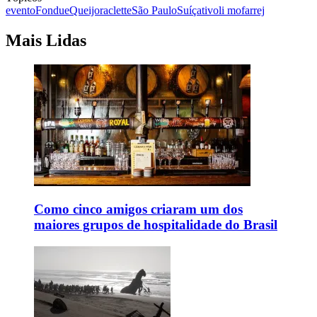
evento
Fondue
Queijo
raclette
São Paulo
Suíça
tivoli mofarrej
Mais Lidas
Como cinco amigos criaram um dos
maiores grupos de hospitalidade do Brasil