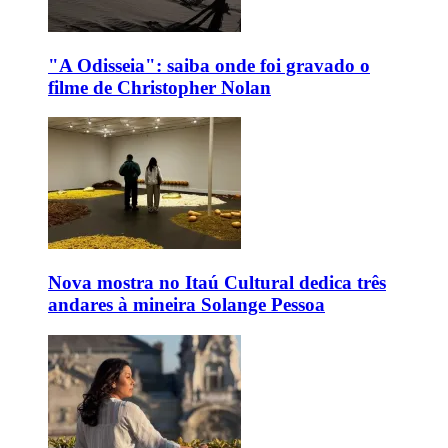
"A Odisseia": saiba onde foi gravado o
filme de Christopher Nolan
Nova mostra no Itaú Cultural dedica três
andares à mineira Solange Pessoa