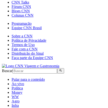
CNN Talks
Fórum CNN
Blogs CNN
Colunas CNN
Programação
Equipe CNN Brasil
Sobre a CNN
Política de Privacidade
Termos de Uso
Fale com a CNN
Distribuição do Sinal
Faça parte da Equipe CNN
Buscar
Pular para o conteúdo
Ao vivo
Política
Money
WW
Agro
Infra