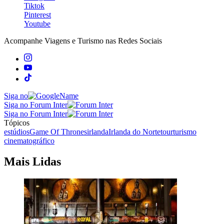
Tiktok
Pinterest
Youtube
Acompanhe
Viagens e Turismo
nas Redes Sociais
Siga no
Siga no Forum Inter
Siga no Forum Inter
Tópicos
estúdios
Game Of Thrones
irlanda
Irlanda do Norte
tour
turismo
cinematográfico
Mais Lidas