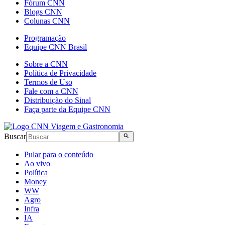
Fórum CNN
Blogs CNN
Colunas CNN
Programação
Equipe CNN Brasil
Sobre a CNN
Política de Privacidade
Termos de Uso
Fale com a CNN
Distribuição do Sinal
Faça parte da Equipe CNN
Buscar
Pular para o conteúdo
Ao vivo
Política
Money
WW
Agro
Infra
IA