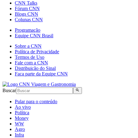
CNN Talks
Fórum CNN
Blogs CNN
Colunas CNN
Programação
Equipe CNN Brasil
Sobre a CNN
Política de Privacidade
Termos de Uso
Fale com a CNN
Distribuição do Sinal
Faça parte da Equipe CNN
Buscar
Pular para o conteúdo
Ao vivo
Política
Money
WW
Agro
Infra