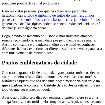
principais pontos da capital portuguesa.
E no meio dos passeios, por que não fazer uma paradinha
gastronômica?
Lisboa é sinônimo de frutos do mar fresquinhos,
peixes, carnes, embutidos e, claro, bastante cerveja e vinho
. Pratos
generosos e delícias típicas podem ser encontrados pela cidade - só
de falar já sinto água na boca!
Logo, devido ao tamanho de Lisboa e suas inúmeras atrações,
sempre recomendo ficar na cidade por pelo menos uma semana.
Assim, com calma e organização, digo que é possível conhecer
diferentes bairros, experimentar diferentes sabores e voltar para casa
com uma vontade de repetir a dose!
Pontos emblemáticos da cidade
Como toda grande cidade e capital, alguns pontos turísticos devem
estar no roteiro básico. São monumentos, avenidas, construções
históricas e típicas que nos dão uma noção melhor
do que foi e do
que é Lisboa
. A começar, o
Castelo de São Jorge
está sempre no
topo do que ver e fazer por aqui.
Aberto ao público sete dias por semana, o castelo refere-se a uma
antiga fortaleza construída pelos muçulmanos. Aqui, temos bastante