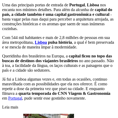
Uma das principais portas de entrada de
Portugal
,
Lisboa
nos
encanta nos mínimos detalhes. Para além da alcunha de
capital do
país, a cidade também é uma capital gastronômica e cultural
-
basta vagar pelas ruas daqui para perceber a arquitetura arrojada, as
construções históricas e os aromas que saem de suas inúmeras
cozinhas.
Com 544 mil habitantes e mais de 2,8 milhões de pessoas em sua
área metropolitana,
Lisboa
pulsa história
, a qual é bem preservada
e se mescla de maneira ímpar à modernidade.
Queridinha dos brasileiros na Europa, a
capital ficou no topo das
buscas de destinos dos viajantes brasileiros
no ano passado. Não
à toa, a facilidade da língua, os laços culturais e as paisagens que o
país e a cidade são sedutores.
Já fui a Lisboa algumas vezes e, em todas as ocasiões, continuo
maravilhada com as possibilidades que ela nos oferece. É como
repetir a dose da primeira vez que pisei na cidade. E enquanto
filmava a
quarta temporada do CNN Viagem & Gastronomia
em
Portugal
, pude sentir esse gostinho novamente.
Leia mais