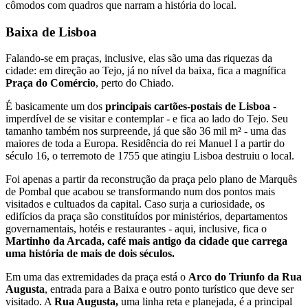
cômodos com quadros que narram a história do local.
Baixa de Lisboa
Falando-se em praças, inclusive, elas são uma das riquezas da
cidade: em direção ao Tejo, já no nível da baixa, fica a magnífica
Praça do Comércio
, perto do Chiado.
É basicamente um dos
principais cartões-postais de Lisboa
-
imperdível de se visitar e contemplar - e fica ao lado do Tejo. Seu
tamanho também nos surpreende, já que são 36 mil m² - uma das
maiores de toda a Europa. Residência do rei Manuel I a partir do
século 16, o terremoto de 1755 que atingiu Lisboa destruiu o local.
Foi apenas a partir da reconstrução da praça pelo plano de Marquês
de Pombal que acabou se transformando num dos pontos mais
visitados e cultuados da capital. Caso surja a curiosidade, os
edifícios da praça são constituídos por ministérios, departamentos
governamentais, hotéis e restaurantes - aqui, inclusive, fica o
Martinho da Arcada, café mais antigo da cidade que carrega
uma história de mais de dois séculos.
Em uma das extremidades da praça está o
Arco do Triunfo da Rua
Augusta
, entrada para a Baixa e outro ponto turístico que deve ser
visitado. A
Rua Augusta,
uma linha reta e planejada, é a principal