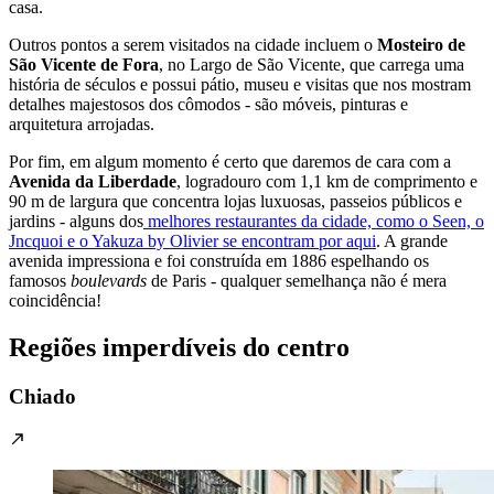
casa.
Outros pontos a serem visitados na cidade incluem o
Mosteiro de
São Vicente de Fora
, no Largo de São Vicente, que carrega uma
história de séculos e possui pátio, museu e visitas que nos mostram
detalhes majestosos dos cômodos - são móveis, pinturas e
arquitetura arrojadas.
Por fim, em algum momento é certo que daremos de cara com a
Avenida da Liberdade
, logradouro com 1,1 km de comprimento e
90 m de largura que concentra lojas luxuosas, passeios públicos e
jardins - alguns dos
melhores restaurantes da cidade, como o Seen, o
Jncquoi e o Yakuza by Olivier se encontram por aqui
. A grande
avenida impressiona e foi construída em 1886 espelhando os
famosos
boulevards
de Paris - qualquer semelhança não é mera
coincidência!
Regiões imperdíveis do centro
Chiado