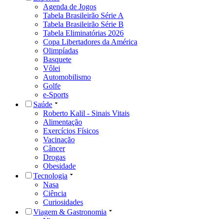
Agenda de Jogos
Tabela Brasileirão Série A
Tabela Brasileirão Série B
Tabela Eliminatórias 2026
Copa Libertadores da América
Olimpíadas
Basquete
Vôlei
Automobilismo
Golfe
e-Sports
Saúde
Roberto Kalil - Sinais Vitais
Alimentação
Exercícios Físicos
Vacinação
Câncer
Drogas
Obesidade
Tecnologia
Nasa
Ciência
Curiosidades
Viagem & Gastronomia