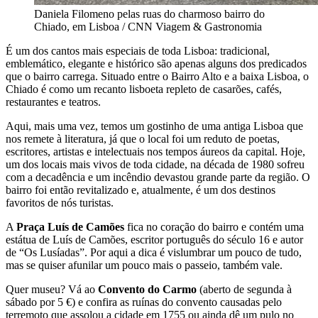
Daniela Filomeno pelas ruas do charmoso bairro do
Chiado, em Lisboa / CNN Viagem & Gastronomia
É um dos cantos mais especiais de toda Lisboa: tradicional,
emblemático, elegante e histórico são apenas alguns dos predicados
que o bairro carrega. Situado entre o Bairro Alto e a baixa Lisboa, o
Chiado é como um recanto lisboeta repleto de casarões, cafés,
restaurantes e teatros.
Aqui, mais uma vez, temos um gostinho de uma antiga Lisboa que
nos remete à literatura, já que o local foi um reduto de poetas,
escritores, artistas e intelectuais nos tempos áureos da capital. Hoje,
um dos locais mais vivos de toda cidade, na década de 1980 sofreu
com a decadência e um incêndio devastou grande parte da região. O
bairro foi então revitalizado e, atualmente, é um dos destinos
favoritos de nós turistas.
A
Praça Luís de Camões
fica no coração do bairro e contém uma
estátua de Luís de Camões, escritor português do século 16 e autor
de “Os Lusíadas”. Por aqui a dica é vislumbrar um pouco de tudo,
mas se quiser afunilar um pouco mais o passeio, também vale.
Quer museu? Vá ao
Convento do Carmo
(aberto de segunda à
sábado por 5 €) e confira as ruínas do convento causadas pelo
terremoto que assolou a cidade em 1755 ou ainda dê um pulo no