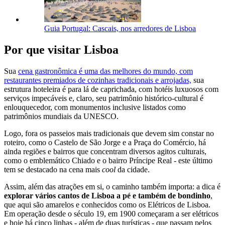
Guia Portugal: Cascais, nos arredores de Lisboa
Por que visitar Lisboa
Sua
cena gastronômica é uma das melhores do mundo, com
restaurantes premiados de cozinhas tradicionais e arrojadas,
sua
estrutura hoteleira é para lá de caprichada, com hotéis luxuosos com
serviços impecáveis e, claro, seu patrimônio histórico-cultural é
enlouquecedor, com monumentos inclusive listados como
patrimônios mundiais da UNESCO.
Logo, fora os passeios mais tradicionais que devem sim constar no
roteiro, como o Castelo de São Jorge e a Praça do Comércio, há
ainda regiões e bairros que concentram diversos agitos culturais,
como o emblemático Chiado e o bairro Príncipe Real - este último
tem se destacado na cena mais
cool
da cidade.
Assim, além das atrações em si, o caminho também importa: a dica é
explorar vários cantos de Lisboa a pé e também de bondinho
,
que aqui são amarelos e conhecidos como os Elétricos de Lisboa.
Em operação desde o século 19, em 1900 começaram a ser elétricos
e hoje há cinco linhas - além de duas turísticas - que passam pelos