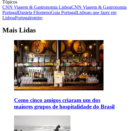
Tópicos
CNN Viagem & Gastronomia Lisboa
CNN Viagem & Gastronomia
Portugal
Daniela Filomeno
Guia Portugal
Lisboa
o que fazer em
Lisboa
Portugal
roteiro
Mais Lidas
Como cinco amigos criaram um dos
maiores grupos de hospitalidade do Brasil