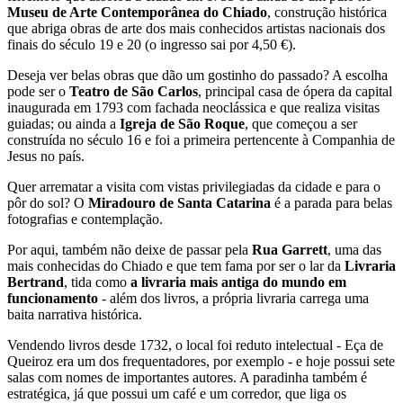
Museu de Arte Contemporânea do Chiado
, construção histórica
que abriga obras de arte dos mais conhecidos artistas nacionais dos
finais do século 19 e 20 (o ingresso sai por 4,50 €).
Deseja ver belas obras que dão um gostinho do passado? A escolha
pode ser o
Teatro de São Carlos
, principal casa de ópera da capital
inaugurada em 1793 com fachada neoclássica e que realiza visitas
guiadas; ou ainda a
Igreja de São Roque
, que começou a ser
construída no século 16 e foi a primeira pertencente à Companhia de
Jesus no país.
Quer arrematar a visita com vistas privilegiadas da cidade e para o
pôr do sol? O
Miradouro de Santa Catarina
é a parada para belas
fotografias e contemplação.
Por aqui, também não deixe de passar pela
Rua Garrett
, uma das
mais conhecidas do Chiado e que tem fama por ser o lar da
Livraria
Bertrand
, tida como
a livraria mais antiga do mundo em
funcionamento
- além dos livros, a própria livraria carrega uma
baita narrativa histórica.
Vendendo livros desde 1732, o local foi reduto intelectual - Eça de
Queiroz era um dos frequentadores, por exemplo - e hoje possui sete
salas com nomes de importantes autores. A paradinha também é
estratégica, já que possui um café e um corredor, que liga os