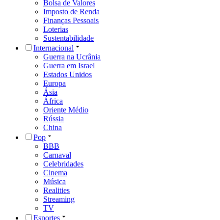
Bolsa de Valores
Imposto de Renda
Finanças Pessoais
Loterias
Sustentabilidade
Internacional
Guerra na Ucrânia
Guerra em Israel
Estados Unidos
Europa
Ásia
África
Oriente Médio
Rússia
China
Pop
BBB
Carnaval
Celebridades
Cinema
Música
Realities
Streaming
TV
Esportes