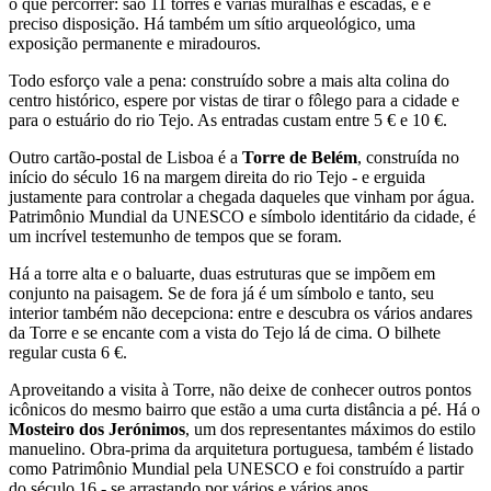
o que percorrer: são 11 torres e várias muralhas e escadas, e é
preciso disposição. Há também um sítio arqueológico, uma
exposição permanente e miradouros.
Todo esforço vale a pena: construído sobre a mais alta colina do
centro histórico, espere por vistas de tirar o fôlego para a cidade e
para o estuário do rio Tejo. As entradas custam entre 5 € e 10 €.
Outro cartão-postal de Lisboa é a
Torre de Belém
, construída no
início do século 16 na margem direita do rio Tejo - e erguida
justamente para controlar a chegada daqueles que vinham por água.
Patrimônio Mundial da UNESCO e símbolo identitário da cidade, é
um incrível testemunho de tempos que se foram.
Há a torre alta e o baluarte, duas estruturas que se impõem em
conjunto na paisagem. Se de fora já é um símbolo e tanto, seu
interior também não decepciona: entre e descubra os vários andares
da Torre e se encante com a vista do Tejo lá de cima. O bilhete
regular custa 6 €.
Aproveitando a visita à Torre, não deixe de conhecer outros pontos
icônicos do mesmo bairro que estão a uma curta distância a pé. Há o
Mosteiro dos Jerónimos
, um dos representantes máximos do estilo
manuelino. Obra-prima da arquitetura portuguesa, também é listado
como Patrimônio Mundial pela UNESCO e foi construído a partir
do século 16 - se arrastando por vários e vários anos.