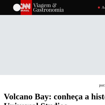
Pular par
A
por:
Volcano Bay: conheça a hist