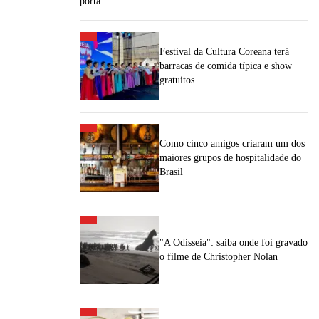
porta
Festival da Cultura Coreana terá
barracas de comida típica e show
gratuitos
Como cinco amigos criaram um dos
maiores grupos de hospitalidade do
Brasil
"A Odisseia": saiba onde foi gravado
o filme de Christopher Nolan