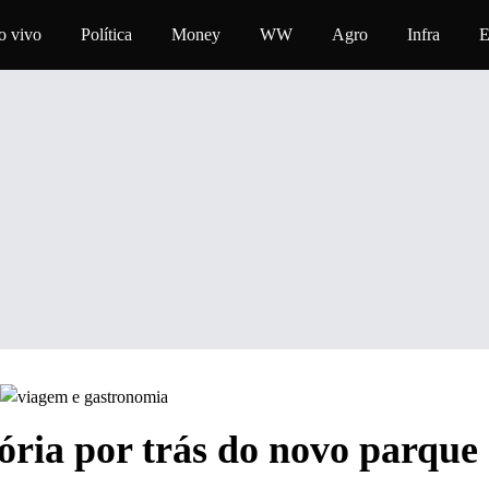
a o conteúdo
o vivo
Política
Money
WW
Agro
Infra
E
ória por trás do novo parque