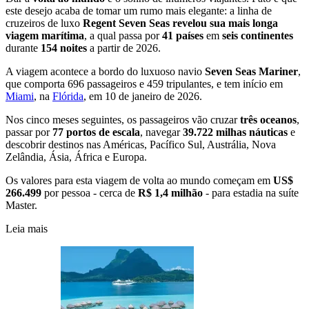
este desejo acaba de tomar um rumo mais elegante: a linha de
cruzeiros de luxo
Regent Seven Seas revelou sua mais longa
viagem marítima
, a qual passa por
41 países
em
seis continentes
durante
154 noites
a partir de 2026.
A viagem acontece a bordo do luxuoso navio
Seven Seas Mariner
,
que comporta 696 passageiros e 459 tripulantes, e tem início em
Miami
, na
Flórida
, em 10 de janeiro de 2026.
Nos cinco meses seguintes, os passageiros vão cruzar
três oceanos
,
passar por
77 portos de escala
, navegar
39.722 milhas náuticas
e
descobrir destinos nas Américas, Pacífico Sul, Austrália, Nova
Zelândia, Ásia, África e Europa.
Os valores para esta viagem de volta ao mundo começam em
US$
266.499
por pessoa - cerca de
R$ 1,4 milhão
- para estadia na suíte
Master.
Leia mais