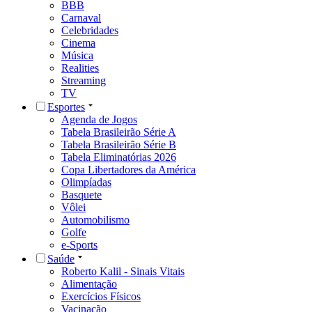
BBB
Carnaval
Celebridades
Cinema
Música
Realities
Streaming
TV
Esportes
Agenda de Jogos
Tabela Brasileirão Série A
Tabela Brasileirão Série B
Tabela Eliminatórias 2026
Copa Libertadores da América
Olimpíadas
Basquete
Vôlei
Automobilismo
Golfe
e-Sports
Saúde
Roberto Kalil - Sinais Vitais
Alimentação
Exercícios Físicos
Vacinação