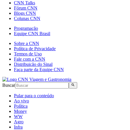
CNN Talks
Fórum CNN
Blogs CNN
Colunas CNN
Programação
Equipe CNN Brasil
Sobre a CNN
Política de Privacidade
Termos de Uso
Fale com a CNN
Distribuição do Sinal
Faça parte da Equipe CNN
Buscar
Pular para o conteúdo
Ao vivo
Política
Money
WW
Agro
Infra