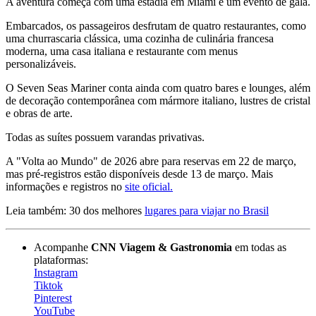
A aventura começa com uma estadia em Miami e um evento de gala.
Embarcados, os passageiros desfrutam de quatro restaurantes, como
uma churrascaria clássica, uma cozinha de culinária francesa
moderna, uma casa italiana e restaurante com menus
personalizáveis.
O Seven Seas Mariner conta ainda com quatro bares e lounges, além
de decoração contemporânea com mármore italiano, lustres de cristal
e obras de arte.
Todas as suítes possuem varandas privativas.
A "Volta ao Mundo" de 2026 abre para reservas em 22 de março,
mas pré-registros estão disponíveis desde 13 de março. Mais
informações e registros no
site oficial.
Leia também: 30 dos melhores
lugares para viajar no Brasil
Acompanhe
CNN Viagem & Gastronomia
em todas as
plataformas:
Instagram
Tiktok
Pinterest
YouTube