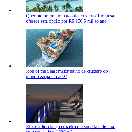
Quer morar em um navio de cruzeiro? Empresa
oferece esta opção por R$ 156,5 mil ao ano
Icon of the Seas: maior navio de cruzeiro do
mundo zarpa em 2024
Ritz-Carlton lança cruzeiro em superiate de luxo
com suítes de até 330 m²