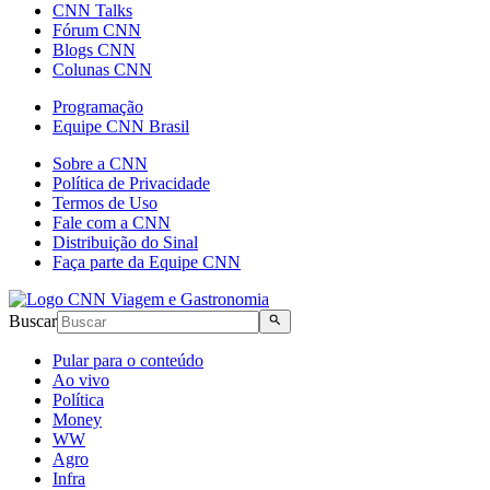
CNN Talks
Fórum CNN
Blogs CNN
Colunas CNN
Programação
Equipe CNN Brasil
Sobre a CNN
Política de Privacidade
Termos de Uso
Fale com a CNN
Distribuição do Sinal
Faça parte da Equipe CNN
Buscar
Pular para o conteúdo
Ao vivo
Política
Money
WW
Agro
Infra