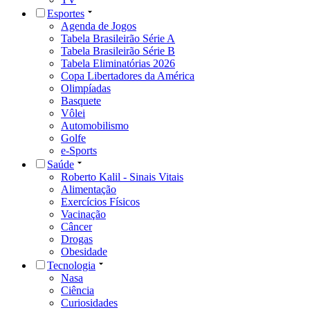
Esportes
Agenda de Jogos
Tabela Brasileirão Série A
Tabela Brasileirão Série B
Tabela Eliminatórias 2026
Copa Libertadores da América
Olimpíadas
Basquete
Vôlei
Automobilismo
Golfe
e-Sports
Saúde
Roberto Kalil - Sinais Vitais
Alimentação
Exercícios Físicos
Vacinação
Câncer
Drogas
Obesidade
Tecnologia
Nasa
Ciência
Curiosidades