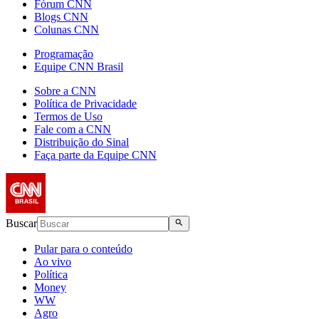
Fórum CNN
Blogs CNN
Colunas CNN
Programação
Equipe CNN Brasil
Sobre a CNN
Política de Privacidade
Termos de Uso
Fale com a CNN
Distribuição do Sinal
Faça parte da Equipe CNN
Buscar
Pular para o conteúdo
Ao vivo
Política
Money
WW
Agro