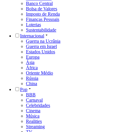
Banco Central
Bolsa de Valores
Imposto de Renda
Finanças Pessoais
Loterias
Sustentabilidade
Internacional
Guerra na Ucrânia
Guerra em Israel
Estados Unidos
Europa
Ásia
África
Oriente Médio
Rússia
China
Pop
BBB
Carnaval
Celebridades
Cinema
Música
Realities
Streaming
TV