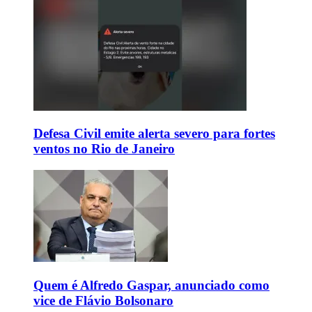
Defesa Civil emite alerta severo para fortes
ventos no Rio de Janeiro
Quem é Alfredo Gaspar, anunciado como
vice de Flávio Bolsonaro