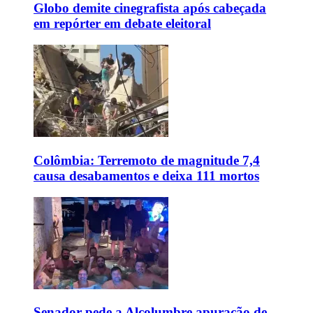
Globo demite cinegrafista após cabeçada
em repórter em debate eleitoral
Colômbia: Terremoto de magnitude 7,4
causa desabamentos e deixa 111 mortos
Senador pede a Alcolumbre apuração de