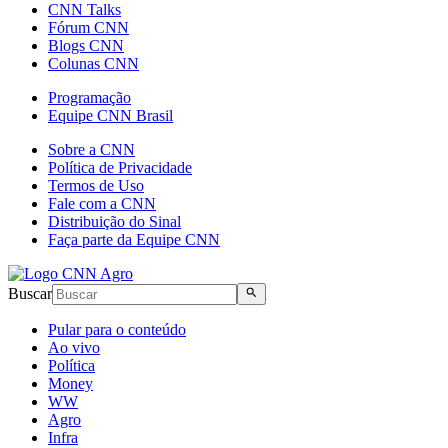
CNN Talks
Fórum CNN
Blogs CNN
Colunas CNN
Programação
Equipe CNN Brasil
Sobre a CNN
Política de Privacidade
Termos de Uso
Fale com a CNN
Distribuição do Sinal
Faça parte da Equipe CNN
Buscar
Pular para o conteúdo
Ao vivo
Política
Money
WW
Agro
Infra