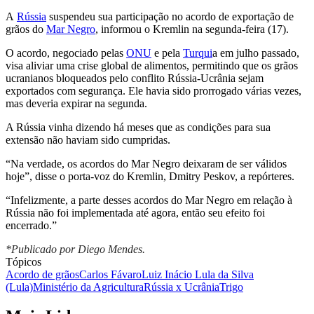
A
Rússia
suspendeu sua participação no acordo de exportação de
grãos do
Mar Negro
, informou o Kremlin na segunda-feira (17).
O acordo, negociado pelas
ONU
e pela
Turqui
a em julho passado,
visa aliviar uma crise global de alimentos, permitindo que os grãos
ucranianos bloqueados pelo conflito Rússia-Ucrânia sejam
exportados com segurança. Ele havia sido prorrogado várias vezes,
mas deveria expirar na segunda.
A Rússia vinha dizendo há meses que as condições para sua
extensão não haviam sido cumpridas.
“Na verdade, os acordos do Mar Negro deixaram de ser válidos
hoje”, disse o porta-voz do Kremlin, Dmitry Peskov, a repórteres.
“Infelizmente, a parte desses acordos do Mar Negro em relação à
Rússia não foi implementada até agora, então seu efeito foi
encerrado.”
*Publicado por Diego Mendes.
Tópicos
Acordo de grãos
Carlos Fávaro
Luiz Inácio Lula da Silva
(Lula)
Ministério da Agricultura
Rússia x Ucrânia
Trigo