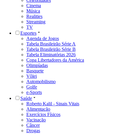
Celebridades
Cinema
Música
Realities
Streaming
TV
Esportes
Agenda de Jogos
Tabela Brasileirão Série A
Tabela Brasileirão Série B
Tabela Eliminatórias 2026
Copa Libertadores da América
Olimpíadas
Basquete
Vôlei
Automobilismo
Golfe
e-Sports
Saúde
Roberto Kalil - Sinais Vitais
Alimentação
Exercícios Físicos
Vacinação
Câncer
Drogas