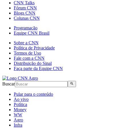
CNN Talks
Fórum CNN
Blogs CNN
Colunas CNN
Programação
Equipe CNN Brasil
Sobre a CNN
Política de Privacidade
Termos de Uso
Fale com a CNN
Distribuição do Sinal
Faça parte da Equipe CNN
Buscar
Pular para o conteúdo
Ao vivo
Política
Money
WW
Agro
Infra