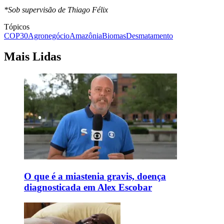
*Sob supervisão de Thiago Félix
Tópicos
COP30
Agronegócio
Amazônia
Biomas
Desmatamento
Mais Lidas
O que é a miastenia gravis, doença
diagnosticada em Alex Escobar