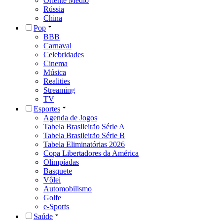
Oriente Médio
Rússia
China
Pop
BBB
Carnaval
Celebridades
Cinema
Música
Realities
Streaming
TV
Esportes
Agenda de Jogos
Tabela Brasileirão Série A
Tabela Brasileirão Série B
Tabela Eliminatórias 2026
Copa Libertadores da América
Olimpíadas
Basquete
Vôlei
Automobilismo
Golfe
e-Sports
Saúde