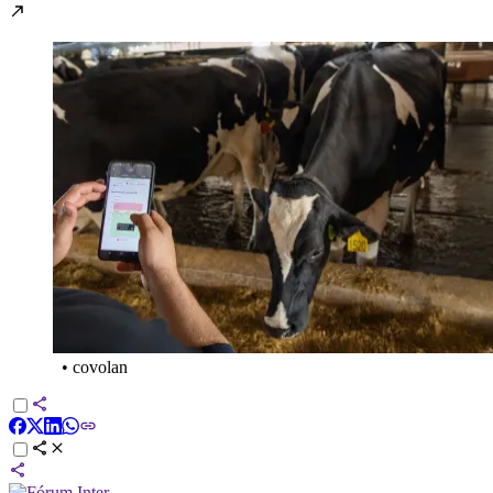
•
covolan