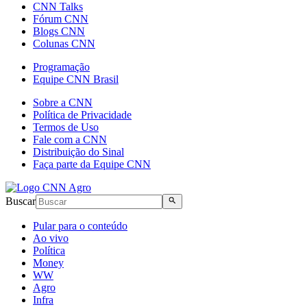
CNN Talks
Fórum CNN
Blogs CNN
Colunas CNN
Programação
Equipe CNN Brasil
Sobre a CNN
Política de Privacidade
Termos de Uso
Fale com a CNN
Distribuição do Sinal
Faça parte da Equipe CNN
Buscar
Pular para o conteúdo
Ao vivo
Política
Money
WW
Agro
Infra