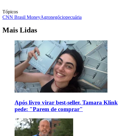
Tópicos
CNN Brasil Money
Agronegócio
pecuária
Mais Lidas
Após livro virar best-seller, Tamara Klink
pede: "Parem de comprar"