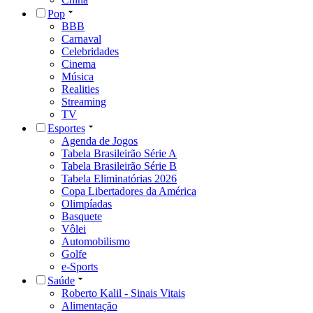
Pop
BBB
Carnaval
Celebridades
Cinema
Música
Realities
Streaming
TV
Esportes
Agenda de Jogos
Tabela Brasileirão Série A
Tabela Brasileirão Série B
Tabela Eliminatórias 2026
Copa Libertadores da América
Olimpíadas
Basquete
Vôlei
Automobilismo
Golfe
e-Sports
Saúde
Roberto Kalil - Sinais Vitais
Alimentação