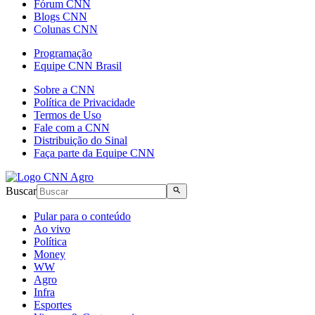
Fórum CNN
Blogs CNN
Colunas CNN
Programação
Equipe CNN Brasil
Sobre a CNN
Política de Privacidade
Termos de Uso
Fale com a CNN
Distribuição do Sinal
Faça parte da Equipe CNN
Buscar
Pular para o conteúdo
Ao vivo
Política
Money
WW
Agro
Infra
Esportes