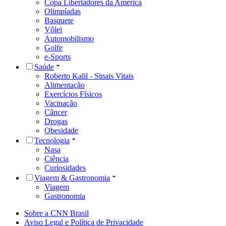
Copa Libertadores da América
Olimpíadas
Basquete
Vôlei
Automobilismo
Golfe
e-Sports
Saúde
Roberto Kalil - Sinais Vitais
Alimentação
Exercícios Físicos
Vacinação
Câncer
Drogas
Obesidade
Tecnologia
Nasa
Ciência
Curiosidades
Viagem & Gastronomia
Viagem
Gastronomia
Sobre a CNN Brasil
Aviso Legal e Política de Privacidade