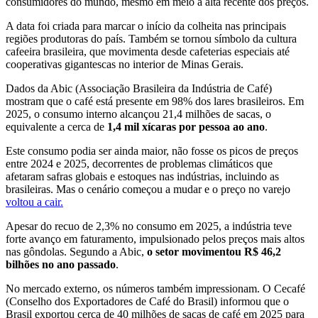
consumidores do mundo, mesmo em meio à alta recente dos preços.
A data foi criada para marcar o início da colheita nas principais
regiões produtoras do país. Também se tornou símbolo da cultura
cafeeira brasileira, que movimenta desde cafeterias especiais até
cooperativas gigantescas no interior de Minas Gerais.
Dados da Abic (Associação Brasileira da Indústria de Café)
mostram que o café está presente em 98% dos lares brasileiros. Em
2025, o consumo interno alcançou 21,4 milhões de sacas, o
equivalente a cerca de
1,4 mil xícaras por pessoa ao ano
.
Este consumo podia ser ainda maior, não fosse os picos de preços
entre 2024 e 2025, decorrentes de problemas climáticos que
afetaram safras globais e estoques nas indústrias, incluindo as
brasileiras. Mas o cenário começou a mudar e o preço no varejo
voltou a cair.
Apesar do recuo de 2,3% no consumo em 2025, a indústria teve
forte avanço em faturamento, impulsionado pelos preços mais altos
nas gôndolas. Segundo a Abic,
o setor movimentou R$ 46,2
bilhões no ano passado
.
No mercado externo, os números também impressionam. O Cecafé
(Conselho dos Exportadores de Café do Brasil) informou que o
Brasil exportou cerca de 40 milhões de sacas de café em 2025 para