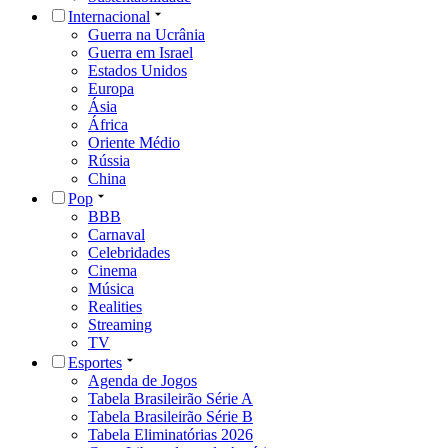
Internacional
Guerra na Ucrânia
Guerra em Israel
Estados Unidos
Europa
Ásia
África
Oriente Médio
Rússia
China
Pop
BBB
Carnaval
Celebridades
Cinema
Música
Realities
Streaming
TV
Esportes
Agenda de Jogos
Tabela Brasileirão Série A
Tabela Brasileirão Série B
Tabela Eliminatórias 2026