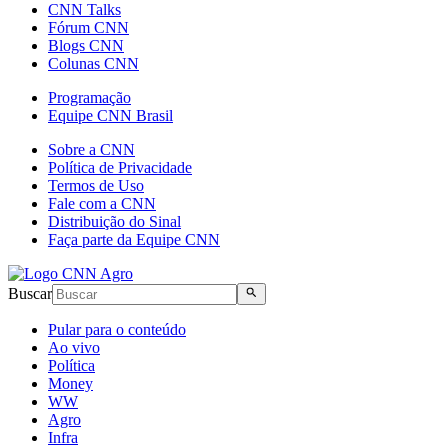
CNN Talks
Fórum CNN
Blogs CNN
Colunas CNN
Programação
Equipe CNN Brasil
Sobre a CNN
Política de Privacidade
Termos de Uso
Fale com a CNN
Distribuição do Sinal
Faça parte da Equipe CNN
Buscar
Pular para o conteúdo
Ao vivo
Política
Money
WW
Agro
Infra