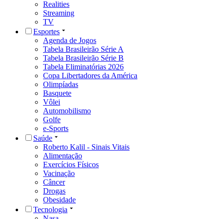
Realities
Streaming
TV
Esportes
Agenda de Jogos
Tabela Brasileirão Série A
Tabela Brasileirão Série B
Tabela Eliminatórias 2026
Copa Libertadores da América
Olimpíadas
Basquete
Vôlei
Automobilismo
Golfe
e-Sports
Saúde
Roberto Kalil - Sinais Vitais
Alimentação
Exercícios Físicos
Vacinação
Câncer
Drogas
Obesidade
Tecnologia
Nasa