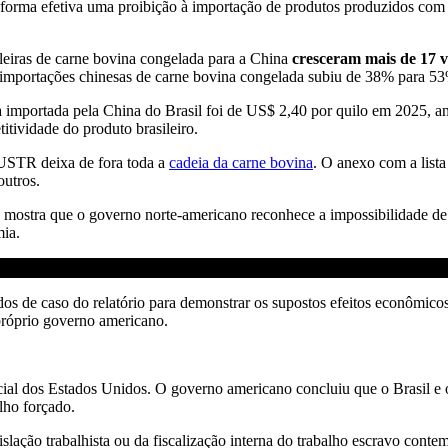
forma efetiva uma proibição à importação de produtos produzidos com 
leiras de carne bovina congelada para a China
cresceram mais de 17 v
s importações chinesas de carne bovina congelada subiu de 38% para 5
a importada pela China do Brasil foi de US$ 2,40 por quilo em 2025, a
itividade do produto brasileiro.
o USTR deixa de fora toda a
cadeia da carne bovina
. O anexo com a lista
outros.
 mostra que o governo norte-americano reconhece a impossibilidade de 
ia.
udos de caso do relatório para demonstrar os supostos efeitos econômic
próprio governo americano.
al dos Estados Unidos. O governo americano concluiu que o Brasil e o
lho forçado.
islação trabalhista ou da fiscalização interna do trabalho escravo cont