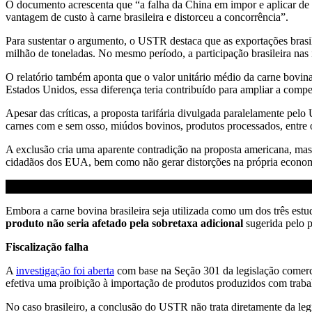
O documento acrescenta que “a falha da China em impor e aplicar de 
vantagem de custo à carne brasileira e distorceu a concorrência”.
Para sustentar o argumento, o USTR destaca que as exportações brasi
milhão de toneladas. No mesmo período, a participação brasileira na
O relatório também aponta que o valor unitário médio da carne bovin
Estados Unidos, essa diferença teria contribuído para ampliar a compet
Apesar das críticas, a proposta tarifária divulgada paralelamente pel
carnes com e sem osso, miúdos bovinos, produtos processados, entre 
A exclusão cria uma aparente contradição na proposta americana, mas
cidadãos dos EUA, bem como não gerar distorções na própria econom
Embora a carne bovina brasileira seja utilizada como um dos três est
produto não seria afetado pela sobretaxa adicional
sugerida pelo 
Fiscalização falha
A
investigação foi aberta
com base na Seção 301 da legislação comerci
efetiva uma proibição à importação de produtos produzidos com traba
No caso brasileiro, a conclusão do USTR não trata diretamente da leg