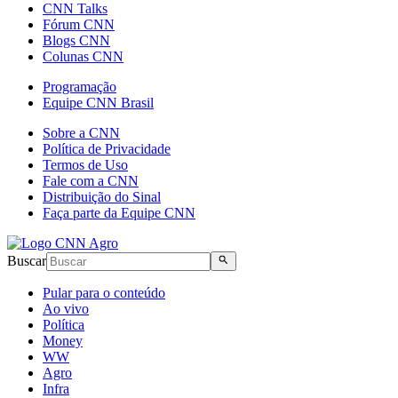
CNN Talks
Fórum CNN
Blogs CNN
Colunas CNN
Programação
Equipe CNN Brasil
Sobre a CNN
Política de Privacidade
Termos de Uso
Fale com a CNN
Distribuição do Sinal
Faça parte da Equipe CNN
Buscar
Pular para o conteúdo
Ao vivo
Política
Money
WW
Agro
Infra