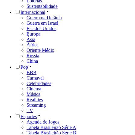
Loterias
Sustentabilidade
Internacional
Guerra na Ucrânia
Guerra em Israel
Estados Unidos
Europa
Ásia
África
Oriente Médio
Rússia
China
Pop
BBB
Carnaval
Celebridades
Cinema
Música
Realities
Streaming
TV
Esportes
Agenda de Jogos
Tabela Brasileirão Série A
Tabela Brasileirão Série B