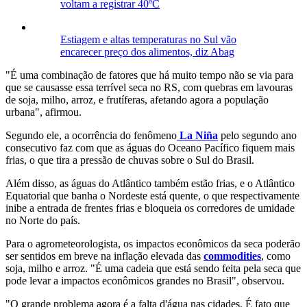
voltam a registrar 40ºC
Estiagem e altas temperaturas no Sul vão
encarecer preço dos alimentos, diz Abag
"É uma combinação de fatores que há muito tempo não se via para
que se causasse essa terrível seca no RS, com quebras em lavouras
de soja, milho, arroz, e frutíferas, afetando agora a população
urbana", afirmou.
Segundo ele, a ocorrência do fenômeno
La Niña
pelo segundo ano
consecutivo faz com que as águas do Oceano Pacífico fiquem mais
frias, o que tira a pressão de chuvas sobre o Sul do Brasil.
Além disso, as águas do Atlântico também estão frias, e o Atlântico
Equatorial que banha o Nordeste está quente, o que respectivamente
inibe a entrada de frentes frias e bloqueia os corredores de umidade
no Norte do país.
Para o agrometeorologista, os impactos econômicos da seca poderão
ser sentidos em breve na inflação elevada das
commodities
, como
soja, milho e arroz. "É uma cadeia que está sendo feita pela seca que
pode levar a impactos econômicos grandes no Brasil", observou.
"O grande problema agora é a falta d'água nas cidades. É fato que