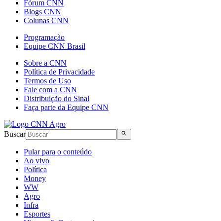
Fórum CNN
Blogs CNN
Colunas CNN
Programação
Equipe CNN Brasil
Sobre a CNN
Política de Privacidade
Termos de Uso
Fale com a CNN
Distribuição do Sinal
Faça parte da Equipe CNN
Buscar
Pular para o conteúdo
Ao vivo
Política
Money
WW
Agro
Infra
Esportes