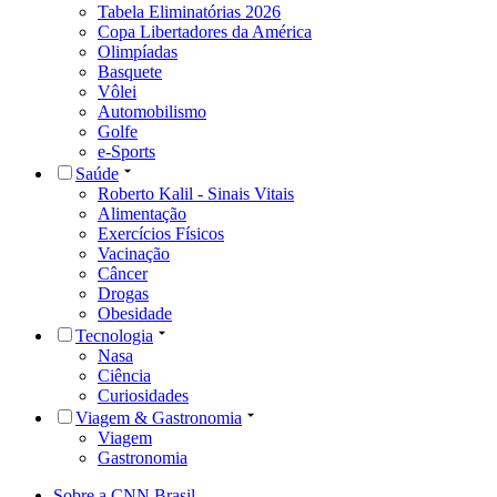
Tabela Eliminatórias 2026
Copa Libertadores da América
Olimpíadas
Basquete
Vôlei
Automobilismo
Golfe
e-Sports
Saúde
Roberto Kalil - Sinais Vitais
Alimentação
Exercícios Físicos
Vacinação
Câncer
Drogas
Obesidade
Tecnologia
Nasa
Ciência
Curiosidades
Viagem & Gastronomia
Viagem
Gastronomia
Sobre a CNN Brasil