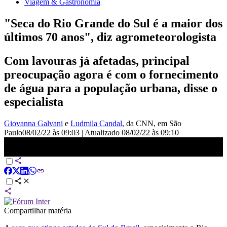
Viagem & Gastronomia
"Seca do Rio Grande do Sul é a maior dos
últimos 70 anos", diz agrometeorologista
Com lavouras já afetadas, principal
preocupação agora é com o fornecimento
de água para a população urbana, disse o
especialista
Giovanna Galvani
e
Ludmila Candal
, da CNN
, em São
Paulo
08/02/22 às 09:03
|
Atualizado
08/02/22 às 09:10
Seca do RS é a maior dos últimos 70 anos&quot;, diz
agrometeorologista | CNN NOVO DIA
Compartilhar matéria