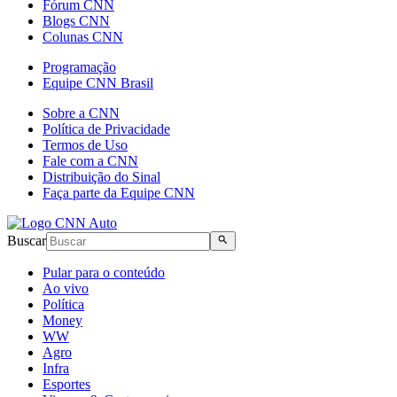
Fórum CNN
Blogs CNN
Colunas CNN
Programação
Equipe CNN Brasil
Sobre a CNN
Política de Privacidade
Termos de Uso
Fale com a CNN
Distribuição do Sinal
Faça parte da Equipe CNN
Buscar
Pular para o conteúdo
Ao vivo
Política
Money
WW
Agro
Infra
Esportes