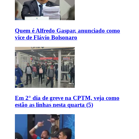
Quem é Alfredo Gaspar, anunciado como
vice de Flávio Bolsonaro
Em 2° dia de greve na CPTM, veja como
estão as linhas nesta quarta (5)