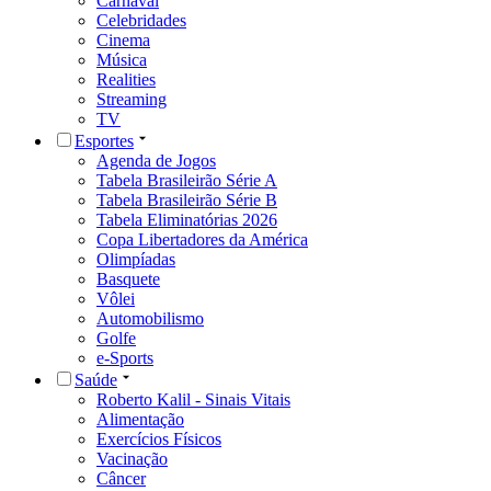
Carnaval
Celebridades
Cinema
Música
Realities
Streaming
TV
Esportes
Agenda de Jogos
Tabela Brasileirão Série A
Tabela Brasileirão Série B
Tabela Eliminatórias 2026
Copa Libertadores da América
Olimpíadas
Basquete
Vôlei
Automobilismo
Golfe
e-Sports
Saúde
Roberto Kalil - Sinais Vitais
Alimentação
Exercícios Físicos
Vacinação
Câncer