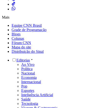
Mais
Equipe CNN Brasil
Grade de Programação
Blogs
Colunas
Fórum CNN
Mapa do site
Distribuição do Sinal
Editorias
Ao Vivo
Política
Nacional
Economia
Internacional
Pop
Esportes
Inteligência Artificial
Saúde
Tecnologia
Viagem & Gastronomia