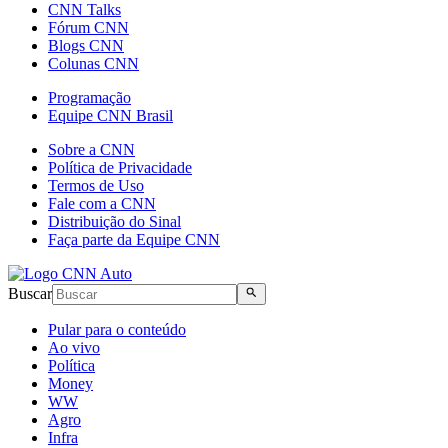
CNN Talks
Fórum CNN
Blogs CNN
Colunas CNN
Programação
Equipe CNN Brasil
Sobre a CNN
Política de Privacidade
Termos de Uso
Fale com a CNN
Distribuição do Sinal
Faça parte da Equipe CNN
Buscar
Pular para o conteúdo
Ao vivo
Política
Money
WW
Agro
Infra