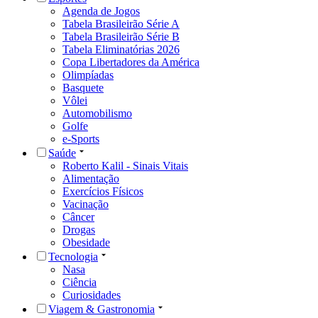
Agenda de Jogos
Tabela Brasileirão Série A
Tabela Brasileirão Série B
Tabela Eliminatórias 2026
Copa Libertadores da América
Olimpíadas
Basquete
Vôlei
Automobilismo
Golfe
e-Sports
Saúde
Roberto Kalil - Sinais Vitais
Alimentação
Exercícios Físicos
Vacinação
Câncer
Drogas
Obesidade
Tecnologia
Nasa
Ciência
Curiosidades
Viagem & Gastronomia