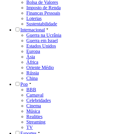
Bolsa de Valores
Imposto de Renda
Finanças Pessoais
Loterias
Sustentabilidade
Internacional
Guerra na Ucrânia
Guerra em Israel
Estados Unidos
Europa
Ásia
África
Oriente Médio
Rússia
China
Pop
BBB
Carnaval
Celebridades
Cinema
Música
Realities
Streaming
TV
Esportes