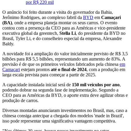
por R$ 220 mil
O anúncio foi feito durante a visita do governador da Bahia,
Jerônimo Rodrigues, ao complexo fabril da
BYD
em
Camaçari
(BA)
, onde a empresa planeja montar os seus carros. O evento
contou com a presença da CEO para as Américas e vice-presidente
executiva global da greentech,
Stella Li
, do presidente da BYD no
Brasil, Tyler Li, e do conselheiro especial da empresa, Alexandre
Baldy.
A novidade foi a ampliação do valor inicialmente previsto de R$ 3,5
bilhões para R$ 5,5 bilhões, representando um aumento de 83%. A
previsão é de que os primeiros veículos fabricados pela chinesa
em
Camaçari
estejam prontos
até o final de 2024
, com a produção em
larga escala prevista para começar a partir de 2025.
A capacidade instalada inicial será de
150 mil veículos por ano
,
podendo dobrar na segunda fase de implementação. Segundo a
CEO para as Américas da BYD, o aporte extra deve agilizar obras e
produção de carros.
Diversas montadas anunciaram investimentos no Brasil, mas, caso a
chinesa consiga antecipar a chegada dos modelos 'made in Brazil',
isso pode representar uma significativa vantagem competitiva.
"Nos últimos 30 anos, houve pouco investimento no setor