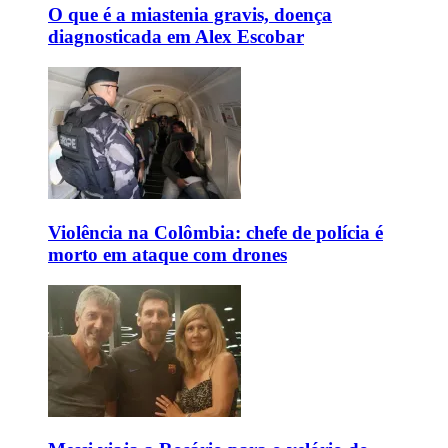
O que é a miastenia gravis, doença
diagnosticada em Alex Escobar
Violência na Colômbia: chefe de polícia é
morto em ataque com drones