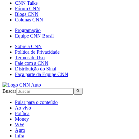
CNN Talks
Fórum CNN
Blogs CNN
Colunas CNN
Programação
Equipe CNN Brasil
Sobre a CNN
Política de Privacidade
Termos de Uso
Fale com a CNN
Distribuição do Sinal
Faça parte da Equipe CNN
Buscar
Pular para o conteúdo
Ao vivo
Política
Money
WW
Agro
Infra