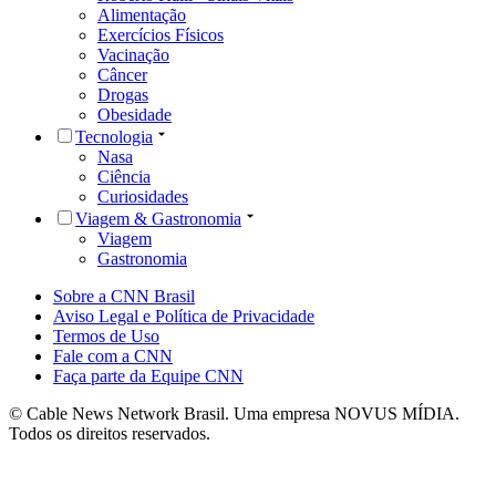
Alimentação
Exercícios Físicos
Vacinação
Câncer
Drogas
Obesidade
Tecnologia
Nasa
Ciência
Curiosidades
Viagem & Gastronomia
Viagem
Gastronomia
Sobre a CNN Brasil
Aviso Legal e Política de Privacidade
Termos de Uso
Fale com a CNN
Faça parte da Equipe CNN
© Cable News Network Brasil. Uma empresa NOVUS MÍDIA.
Todos os direitos reservados.