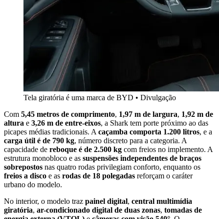
Tela giratória é uma marca de BYD • Divulgação
Com
5,45 metros de comprimento
,
1,97 m de largura
,
1,92 m de
altura
e
3,26 m de entre-eixos
, a Shark tem porte próximo ao das
picapes médias tradicionais. A
caçamba comporta 1.200 litros
, e a
carga útil é de 790 kg
, número discreto para a categoria. A
capacidade de
reboque é de 2.500 kg
com freios no implemento. A
estrutura monobloco e as
suspensões independentes de braços
sobrepostos
nas quatro rodas privilegiam conforto, enquanto os
freios a disco
e as
rodas de 18 polegadas
reforçam o caráter
urbano do modelo.
No interior, o modelo traz
painel digital
,
central multimídia
giratória
,
ar-condicionado digital de duas zonas
,
tomadas de
energia externa (VTOL)
e
câmeras com visão 540°
. O