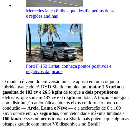
Mercedes lança ônibus que desafia pedras de sal
e regiões andinas
Ford F-150 Lariat: conheça pontos positivos e
negativos da picape
O modelo é vendido em versão única e aposta em um conjunto
híbrido avançado. A BYD Shark combina um
motor 1.5 turbo a
gasolina
de
183 cv e 26,5 kgfm
de torque a
dois propulsores
elétricos
, que somam
437 cv e 65 kgfm
no total. A tração é integral,
com distribuição automática entre os eixos conforme o modo de
condução —
Areia, Lama e Neve
— e a aceleração de 0 a 100
km/h ocorre em
5,7 segundos
, com velocidade máxima limitada a
160 km/h
. Esses números tornam a Shark mais potente que algumas
picapes grande com motor V8 disponíveis no Brasil!