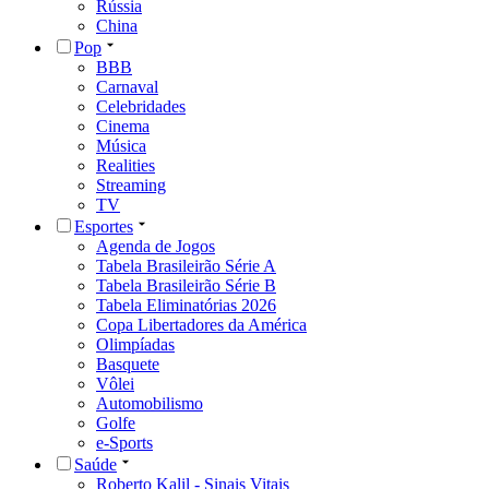
Rússia
China
Pop
BBB
Carnaval
Celebridades
Cinema
Música
Realities
Streaming
TV
Esportes
Agenda de Jogos
Tabela Brasileirão Série A
Tabela Brasileirão Série B
Tabela Eliminatórias 2026
Copa Libertadores da América
Olimpíadas
Basquete
Vôlei
Automobilismo
Golfe
e-Sports
Saúde
Roberto Kalil - Sinais Vitais