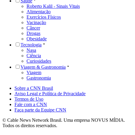
Saúde
Roberto Kalil - Sinais Vitais
Alimentação
Exercícios Físicos
Vacinação
Câncer
Drogas
Obesidade
Tecnologia
Nasa
Ciência
Curiosidades
Viagem & Gastronomia
Viagem
Gastronomia
Sobre a CNN Brasil
Aviso Legal e Política de Privacidade
Termos de Uso
Fale com a CNN
Faça parte da Equipe CNN
© Cable News Network Brasil. Uma empresa NOVUS MÍDIA.
Todos os direitos reservados.