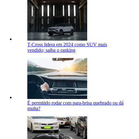
T-Cross lidera em 2024 como SUV mais
vendido; saiba o ranking
É permitido rodar com para-brisa quebrado ou dá
multa?