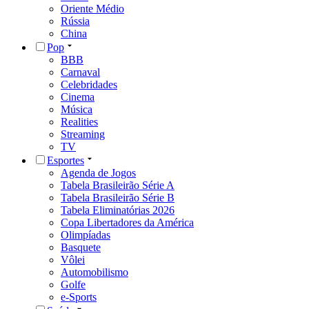
Oriente Médio
Rússia
China
Pop
BBB
Carnaval
Celebridades
Cinema
Música
Realities
Streaming
TV
Esportes
Agenda de Jogos
Tabela Brasileirão Série A
Tabela Brasileirão Série B
Tabela Eliminatórias 2026
Copa Libertadores da América
Olimpíadas
Basquete
Vôlei
Automobilismo
Golfe
e-Sports