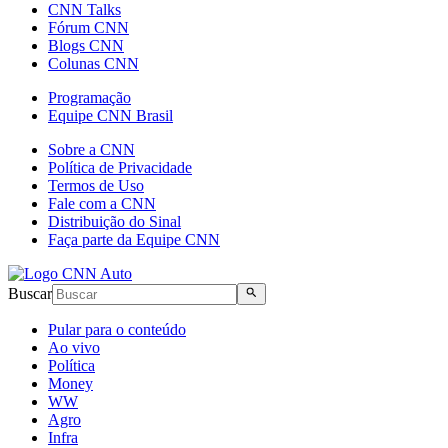
CNN Talks
Fórum CNN
Blogs CNN
Colunas CNN
Programação
Equipe CNN Brasil
Sobre a CNN
Política de Privacidade
Termos de Uso
Fale com a CNN
Distribuição do Sinal
Faça parte da Equipe CNN
Buscar
Pular para o conteúdo
Ao vivo
Política
Money
WW
Agro
Infra