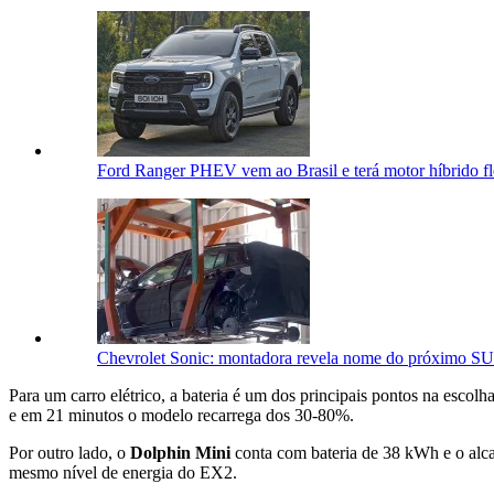
Ford Ranger PHEV vem ao Brasil e terá motor híbrido fl
Chevrolet Sonic: montadora revela nome do próximo SU
Para um carro elétrico, a bateria é um dos principais pontos na escolh
e em 21 minutos o modelo recarrega dos 30-80%.
Por outro lado, o
Dolphin Mini
conta com bateria de 38 kWh e o alc
mesmo nível de energia do EX2.