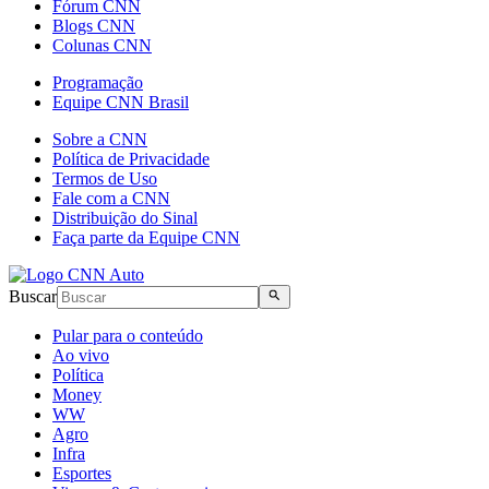
Fórum CNN
Blogs CNN
Colunas CNN
Programação
Equipe CNN Brasil
Sobre a CNN
Política de Privacidade
Termos de Uso
Fale com a CNN
Distribuição do Sinal
Faça parte da Equipe CNN
Buscar
Pular para o conteúdo
Ao vivo
Política
Money
WW
Agro
Infra
Esportes