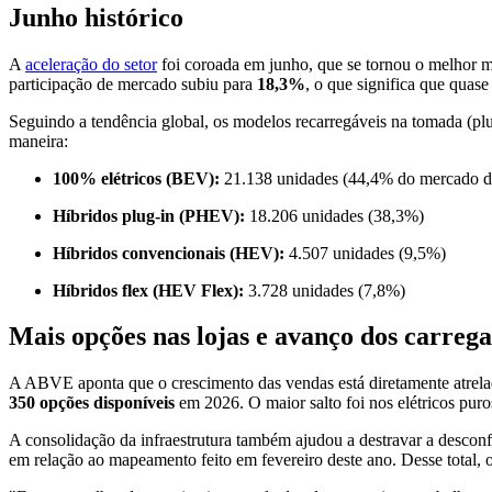
Junho histórico
A
aceleração do setor
foi coroada em junho, que se tornou o melhor m
participação de mercado subiu para
18,3%
, o que significa que quas
Seguindo a tendência global, os modelos recarregáveis na tomada (p
maneira:
100% elétricos (BEV):
21.138 unidades (44,4% do mercado de 
Híbridos plug-in (PHEV):
18.206 unidades (38,3%)
Híbridos convencionais (HEV):
4.507 unidades (9,5%)
Híbridos flex (HEV Flex):
3.728 unidades (7,8%)
Mais opções nas lojas e avanço dos carreg
A ABVE aponta que o crescimento das vendas está diretamente atrelado
350 opções disponíveis
em 2026. O maior salto foi nos elétricos pu
A consolidação da infraestrutura também ajudou a destravar a desco
em relação ao mapeamento feito em fevereiro deste ano. Desse total,