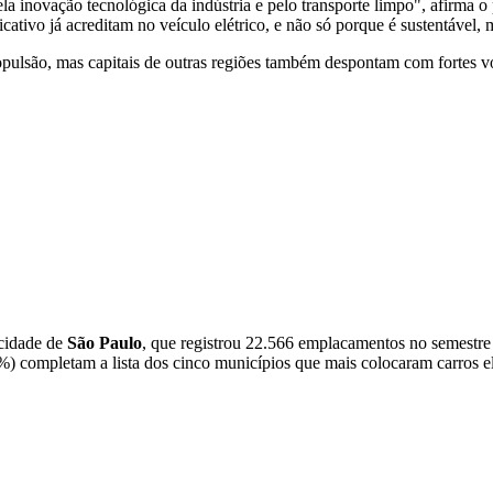
la inovação tecnológica da indústria e pelo transporte limpo", afirma 
licativo já acreditam no veículo elétrico, e não só porque é sustentável
ropulsão, mas capitais de outras regiões também despontam com fortes
 cidade de
São Paulo
, que registrou 22.566 emplacamentos no semestr
%) completam a lista dos cinco municípios que mais colocaram carros ele