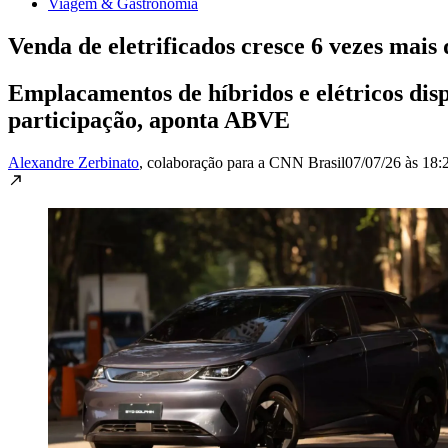
Viagem & Gastronomia
Venda de eletrificados cresce 6 vezes mai
Emplacamentos de híbridos e elétricos dis
participação, aponta ABVE
Alexandre Zerbinato
, colaboração para a CNN Brasil
07/07/26 às 18: