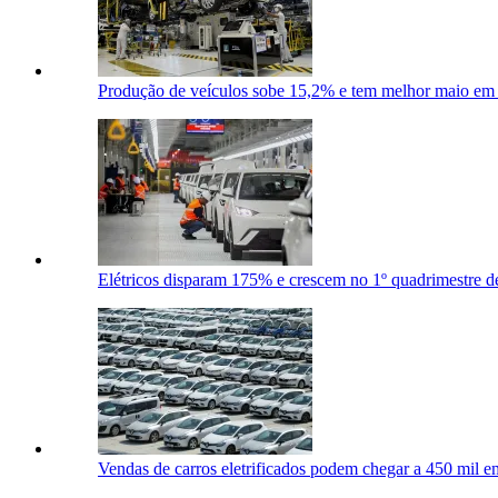
Produção de veículos sobe 15,2% e tem melhor maio em 
Elétricos disparam 175% e crescem no 1º quadrimestre d
Vendas de carros eletrificados podem chegar a 450 mil 