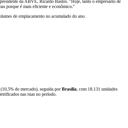
o presidente da ABVE, Ricardo Bastos. "Hoje, tanto o empresário de
, mas porque é mais eficiente e econômico."
 volumes de emplacamento no acumulado do ano.
e (10,5% do mercado), seguida por
Brasília
, com 18.131 unidades
trificados nas ruas no período.