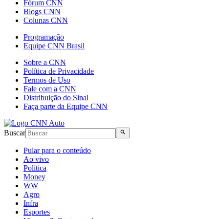
Fórum CNN
Blogs CNN
Colunas CNN
Programação
Equipe CNN Brasil
Sobre a CNN
Política de Privacidade
Termos de Uso
Fale com a CNN
Distribuição do Sinal
Faça parte da Equipe CNN
Buscar
Pular para o conteúdo
Ao vivo
Política
Money
WW
Agro
Infra
Esportes