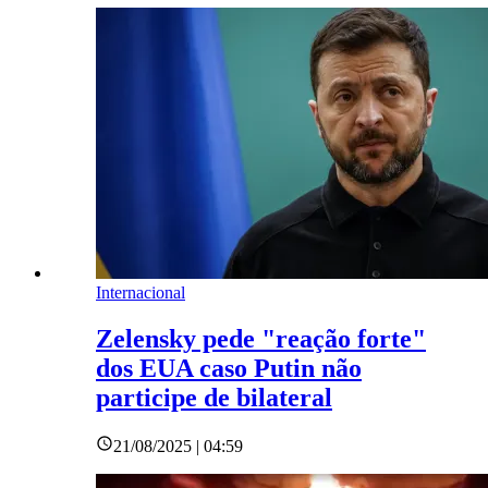
Internacional
Zelensky pede "reação forte"
dos EUA caso Putin não
participe de bilateral
21/08/2025 | 04:59