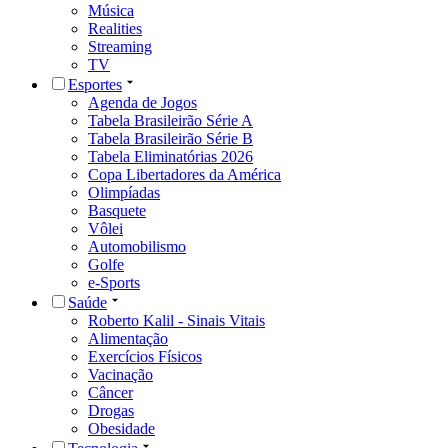
Música
Realities
Streaming
TV
Esportes
Agenda de Jogos
Tabela Brasileirão Série A
Tabela Brasileirão Série B
Tabela Eliminatórias 2026
Copa Libertadores da América
Olimpíadas
Basquete
Vôlei
Automobilismo
Golfe
e-Sports
Saúde
Roberto Kalil - Sinais Vitais
Alimentação
Exercícios Físicos
Vacinação
Câncer
Drogas
Obesidade