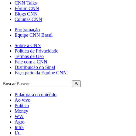
CNN Talks
Fórum CNN
Blogs CNN
Colunas CNN
Programação
Equipe CNN Brasil
Sobre a CNN
Política de Privacidade
Termos de Uso
Fale com a CNN
Distribuição do Sinal
Faça parte da Equipe CNN
Buscar
Pular para o conteúdo
Ao vivo
Política
Money
WW
Agro
Infra
IA