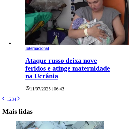
Internacional
Ataque russo deixa nove
feridos e atinge maternidade
na Ucrânia
11/07/2025 | 06:43
1
2
3
4
Mais lidas