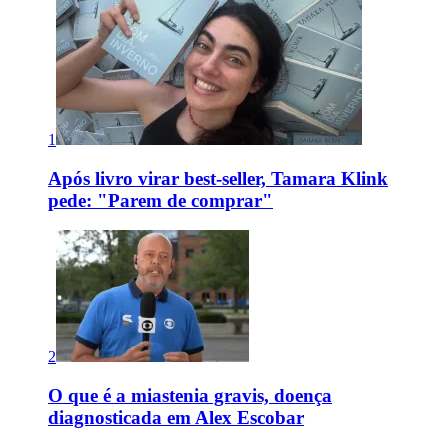
1
Após livro virar best-seller, Tamara Klink
pede: "Parem de comprar"
2
O que é a miastenia gravis, doença
diagnosticada em Alex Escobar