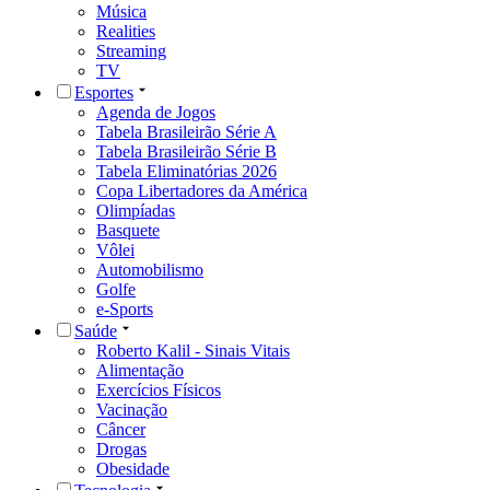
Música
Realities
Streaming
TV
Esportes
Agenda de Jogos
Tabela Brasileirão Série A
Tabela Brasileirão Série B
Tabela Eliminatórias 2026
Copa Libertadores da América
Olimpíadas
Basquete
Vôlei
Automobilismo
Golfe
e-Sports
Saúde
Roberto Kalil - Sinais Vitais
Alimentação
Exercícios Físicos
Vacinação
Câncer
Drogas
Obesidade