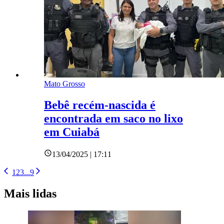
Mato Grosso
Bebê recém-nascida é
encontrada em saco no lixo
em Cuiabá
13/04/2025 | 17:11
1
2
3
...
9
Mais lidas