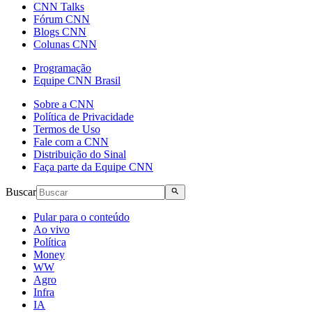
CNN Talks
Fórum CNN
Blogs CNN
Colunas CNN
Programação
Equipe CNN Brasil
Sobre a CNN
Política de Privacidade
Termos de Uso
Fale com a CNN
Distribuição do Sinal
Faça parte da Equipe CNN
Buscar
Pular para o conteúdo
Ao vivo
Política
Money
WW
Agro
Infra
IA