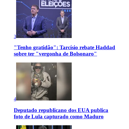
3
"Tenho gratidão": Tarcísio rebate Haddad
sobre ter "vergonha de Bolsonaro"
4
Deputado republicano dos EUA publica
foto de Lula capturado como Maduro