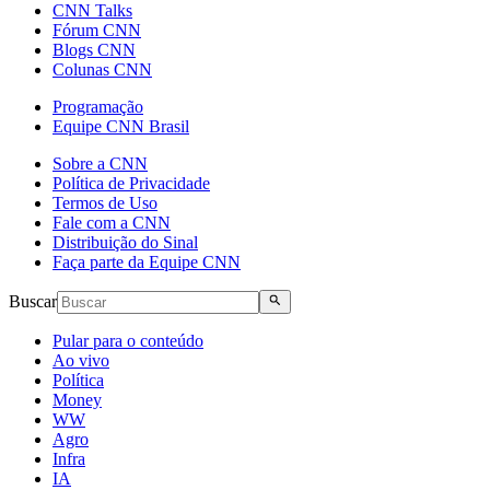
CNN Talks
Fórum CNN
Blogs CNN
Colunas CNN
Programação
Equipe CNN Brasil
Sobre a CNN
Política de Privacidade
Termos de Uso
Fale com a CNN
Distribuição do Sinal
Faça parte da Equipe CNN
Buscar
Pular para o conteúdo
Ao vivo
Política
Money
WW
Agro
Infra
IA