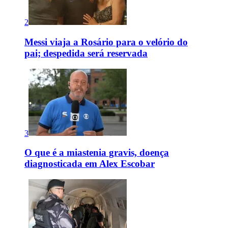
2
Messi viaja a Rosário para o velório do
pai; despedida será reservada
3
O que é a miastenia gravis, doença
diagnosticada em Alex Escobar