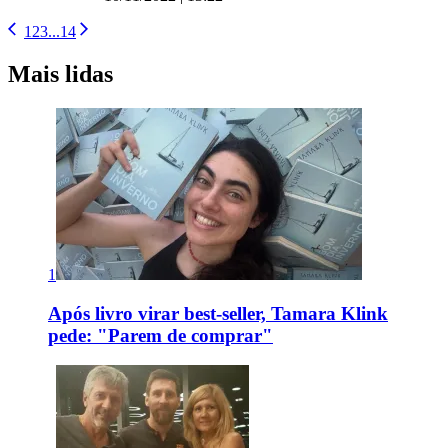
1
2
3
...
14
Mais lidas
1
Após livro virar best-seller, Tamara Klink
pede: "Parem de comprar"