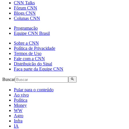
CNN Talks
Fórum CNN
Blogs CNN
Colunas CNN
Programação
Equipe CNN Brasil
Sobre a CNN
Política de Privacidade
Termos de Uso
Fale com a CNN
Distribuição do Sinal
Faça parte da Equipe CNN
Buscar
Pular para o conteúdo
Ao vivo
Política
Money
WW
Agro
Infra
IA