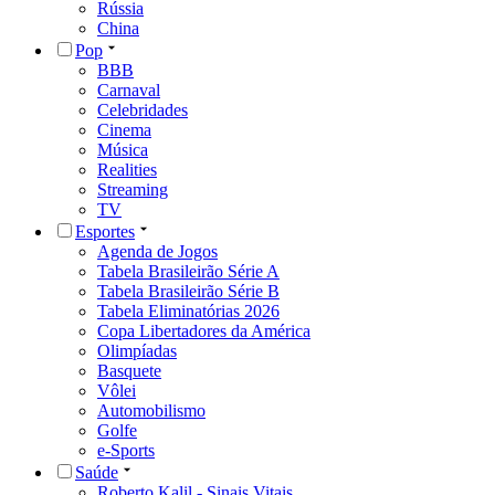
Rússia
China
Pop
BBB
Carnaval
Celebridades
Cinema
Música
Realities
Streaming
TV
Esportes
Agenda de Jogos
Tabela Brasileirão Série A
Tabela Brasileirão Série B
Tabela Eliminatórias 2026
Copa Libertadores da América
Olimpíadas
Basquete
Vôlei
Automobilismo
Golfe
e-Sports
Saúde
Roberto Kalil - Sinais Vitais