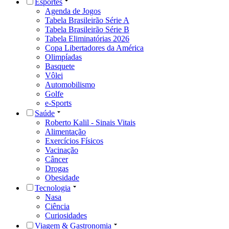
Esportes
Agenda de Jogos
Tabela Brasileirão Série A
Tabela Brasileirão Série B
Tabela Eliminatórias 2026
Copa Libertadores da América
Olimpíadas
Basquete
Vôlei
Automobilismo
Golfe
e-Sports
Saúde
Roberto Kalil - Sinais Vitais
Alimentação
Exercícios Físicos
Vacinação
Câncer
Drogas
Obesidade
Tecnologia
Nasa
Ciência
Curiosidades
Viagem & Gastronomia