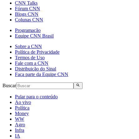
CNN Talks
Fórum CNN
Blogs CNN
Colunas CNN
Programação
Equipe CNN Brasil
Sobre a CNN
Política de Privacidade
Termos de Uso
Fale com a CNN
Distribuição do Sinal
Faça parte da Equipe CNN
Buscar
Pular para o conteúdo
Ao vivo
Política
Money
WW
Agro
Infra
IA