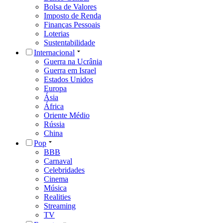
Bolsa de Valores
Imposto de Renda
Finanças Pessoais
Loterias
Sustentabilidade
Internacional
Guerra na Ucrânia
Guerra em Israel
Estados Unidos
Europa
Ásia
África
Oriente Médio
Rússia
China
Pop
BBB
Carnaval
Celebridades
Cinema
Música
Realities
Streaming
TV