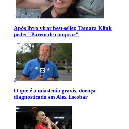
1
Após livro virar best-seller, Tamara Klink
pede: "Parem de comprar"
2
O que é a miastenia gravis, doença
diagnosticada em Alex Escobar