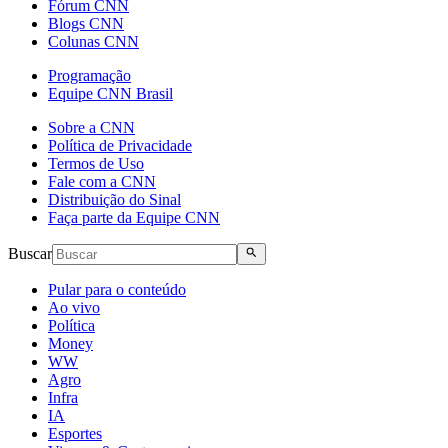
Fórum CNN
Blogs CNN
Colunas CNN
Programação
Equipe CNN Brasil
Sobre a CNN
Política de Privacidade
Termos de Uso
Fale com a CNN
Distribuição do Sinal
Faça parte da Equipe CNN
Buscar
Pular para o conteúdo
Ao vivo
Política
Money
WW
Agro
Infra
IA
Esportes