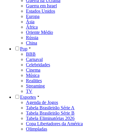
Guerra na Ucrânia
Guerra em Israel
Estados Unidos
Europa
Ásia
África
Oriente Médio
Rússia
China
Pop
BBB
Carnaval
Celebridades
Cinema
Música
Realities
Streaming
TV
Esportes
Agenda de Jogos
Tabela Brasileirão Série A
Tabela Brasileirão Série B
Tabela Eliminatórias 2026
Copa Libertadores da América
Olimpíadas