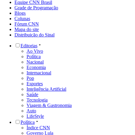
Equipe CNN Brasil
Grade de Programação
Blogs
Colunas
Fórum CNN
Mapa do site
Distribuição do Sinal
Editorias
Ao Vivo
Política
Nacional
Economia
Internacional
Pop
Esportes
Inteligência Artificial
Saúde
Tecnologia
Viagem & Gastronomia
Auto
LifeStyle
Política
Índice CNN
Governo Lula