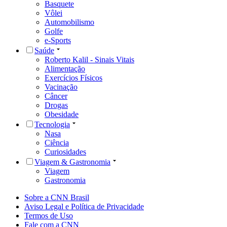
Basquete
Vôlei
Automobilismo
Golfe
e-Sports
Saúde
Roberto Kalil - Sinais Vitais
Alimentação
Exercícios Físicos
Vacinação
Câncer
Drogas
Obesidade
Tecnologia
Nasa
Ciência
Curiosidades
Viagem & Gastronomia
Viagem
Gastronomia
Sobre a CNN Brasil
Aviso Legal e Política de Privacidade
Termos de Uso
Fale com a CNN