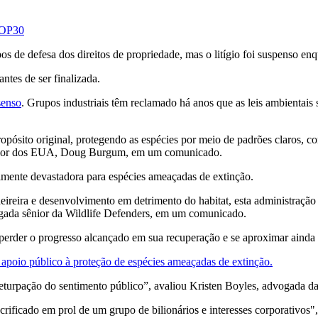
 COP30
pos de defesa dos direitos de propriedade, mas o litígio foi suspenso 
ntes de ser finalizada.
senso
. Grupos industriais têm reclamado há anos que as leis ambientais s
opósito original, protegendo as espécies por meio de padrões claros, c
nterior dos EUA, Doug Burgum, em um comunicado.
almente devastadora para espécies ameaçadas de extinção.
reira e desenvolvimento em detrimento do habitat, esta administração
ogada sênior da Wildlife Defenders, em um comunicado.
rder o progresso alcançado em sua recuperação e se aproximar ainda m
e apoio público à proteção de espécies ameaçadas de extinção.
turpação do sentimento público”, avaliou Kristen Boyles, advogada d
rificado em prol de um grupo de bilionários e interesses corporativos",