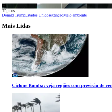
Tópicos
Donald Trump
Estados Unidos
extinção
Meio ambiente
Mais Lidas
Ciclone Bomba: veja regiões com previsão de ven