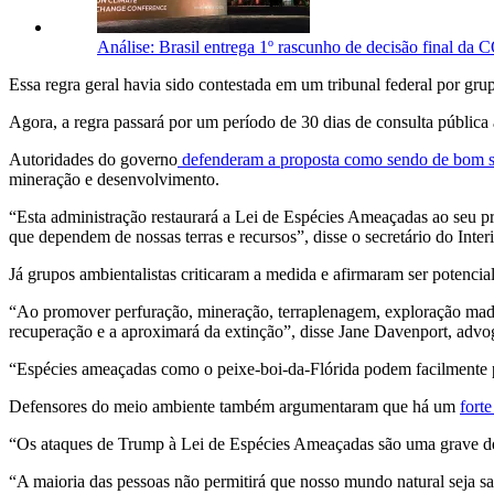
Análise: Brasil entrega 1º rascunho de decisão final da
Essa regra geral havia sido contestada em um tribunal federal por gru
Agora, a regra passará por um período de 30 dias de consulta pública a
Autoridades do governo
defenderam a proposta como sendo de bom 
mineração e desenvolvimento.
“Esta administração restaurará a Lei de Espécies Ameaçadas ao seu pr
que dependem de nossas terras e recursos”, disse o secretário do I
Já grupos ambientalistas criticaram a medida e afirmaram ser potenci
“Ao promover perfuração, mineração, terraplenagem, exploração madei
recuperação e a aproximará da extinção”, disse Jane Davenport, adv
“Espécies ameaçadas como o peixe-boi-da-Flórida podem facilmente pe
Defensores do meio ambiente também argumentaram que há um
fort
“Os ataques de Trump à Lei de Espécies Ameaçadas são uma grave de
“A maioria das pessoas não permitirá que nosso mundo natural seja sac