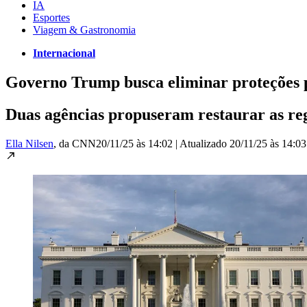
IA
Esportes
Viagem & Gastronomia
Internacional
Governo Trump busca eliminar proteções p
Duas agências propuseram restaurar as re
Ella Nilsen
, da CNN
20/11/25 às 14:02
|
Atualizado
20/11/25 às 14:03