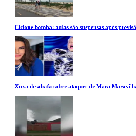
Ciclone bomba: aulas são suspensas após previs
Xuxa desabafa sobre ataques de Mara Maravilh