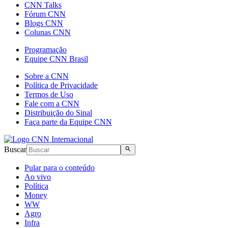
CNN Talks
Fórum CNN
Blogs CNN
Colunas CNN
Programação
Equipe CNN Brasil
Sobre a CNN
Política de Privacidade
Termos de Uso
Fale com a CNN
Distribuição do Sinal
Faça parte da Equipe CNN
Buscar
Pular para o conteúdo
Ao vivo
Política
Money
WW
Agro
Infra