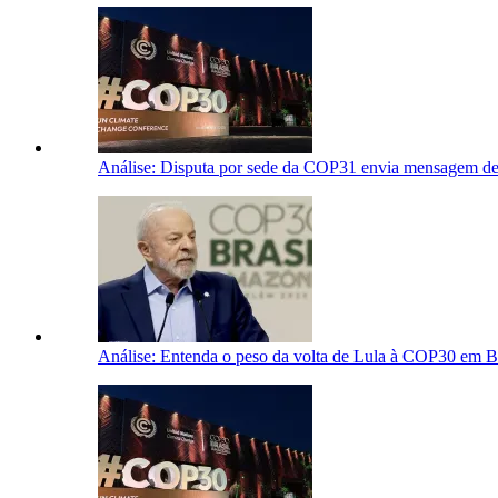
Análise: Disputa por sede da COP31 envia mensagem de
Análise: Entenda o peso da volta de Lula à COP30 em 