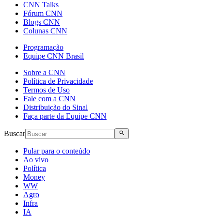
CNN Talks
Fórum CNN
Blogs CNN
Colunas CNN
Programação
Equipe CNN Brasil
Sobre a CNN
Política de Privacidade
Termos de Uso
Fale com a CNN
Distribuição do Sinal
Faça parte da Equipe CNN
Buscar
Pular para o conteúdo
Ao vivo
Política
Money
WW
Agro
Infra
IA