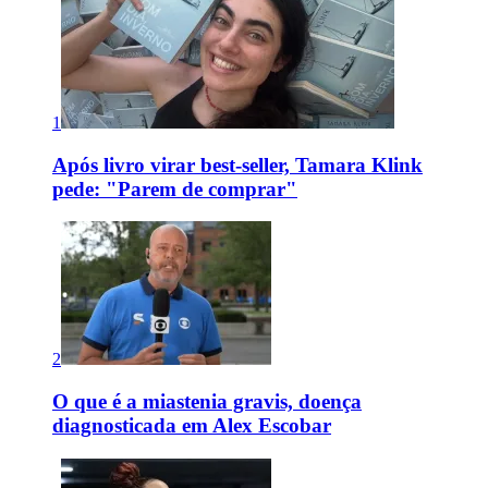
1
Após livro virar best-seller, Tamara Klink
pede: "Parem de comprar"
2
O que é a miastenia gravis, doença
diagnosticada em Alex Escobar