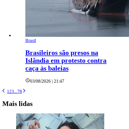
Brasil
Brasileiros são presos na
Islândia em protesto contra
caça às baleias
03/08/2026 | 21:47
1
2
3
...
78
Mais lidas