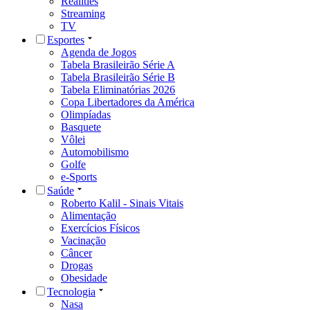
Realities
Streaming
TV
Esportes
Agenda de Jogos
Tabela Brasileirão Série A
Tabela Brasileirão Série B
Tabela Eliminatórias 2026
Copa Libertadores da América
Olimpíadas
Basquete
Vôlei
Automobilismo
Golfe
e-Sports
Saúde
Roberto Kalil - Sinais Vitais
Alimentação
Exercícios Físicos
Vacinação
Câncer
Drogas
Obesidade
Tecnologia
Nasa