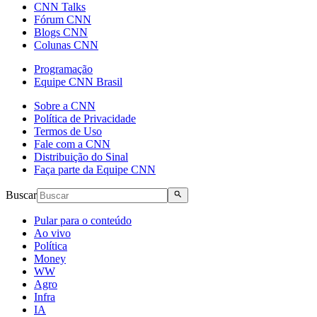
CNN Talks
Fórum CNN
Blogs CNN
Colunas CNN
Programação
Equipe CNN Brasil
Sobre a CNN
Política de Privacidade
Termos de Uso
Fale com a CNN
Distribuição do Sinal
Faça parte da Equipe CNN
Buscar
Pular para o conteúdo
Ao vivo
Política
Money
WW
Agro
Infra
IA