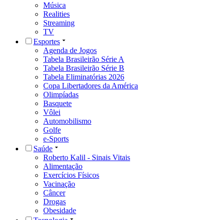
Música
Realities
Streaming
TV
Esportes
Agenda de Jogos
Tabela Brasileirão Série A
Tabela Brasileirão Série B
Tabela Eliminatórias 2026
Copa Libertadores da América
Olimpíadas
Basquete
Vôlei
Automobilismo
Golfe
e-Sports
Saúde
Roberto Kalil - Sinais Vitais
Alimentação
Exercícios Físicos
Vacinação
Câncer
Drogas
Obesidade