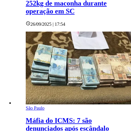
252kg de maconha durante
operação em SC
26/09/2025 | 17:54
São Paulo
Máfia do ICMS: 7 são
denunciados após escândalo