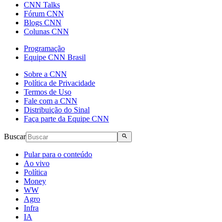
CNN Talks
Fórum CNN
Blogs CNN
Colunas CNN
Programação
Equipe CNN Brasil
Sobre a CNN
Política de Privacidade
Termos de Uso
Fale com a CNN
Distribuição do Sinal
Faça parte da Equipe CNN
Buscar
Pular para o conteúdo
Ao vivo
Política
Money
WW
Agro
Infra
IA