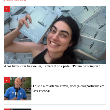
1
Após livro virar best-seller, Tamara Klink pede: "Parem de comprar"
2
O que é a miastenia gravis, doença diagnosticada em
Alex Escobar