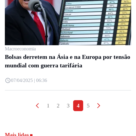
Macroeconomia
Bolsas derretem na Ásia e na Europa por tensão
mundial com guerra tarifária
07/04/2025 | 06:36
1
2
3
4
5
Mais lidas