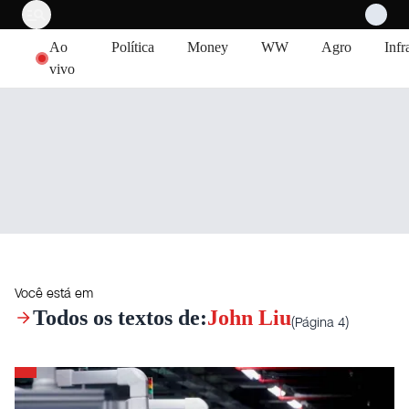
Pular para o conteúdo
Ao
Política
Money
WW
Agro
Infr
vivo
Você está em
Todos os textos de:
John Liu
(Página 4)