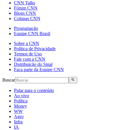
CNN Talks
Fórum CNN
Blogs CNN
Colunas CNN
Programação
Equipe CNN Brasil
Sobre a CNN
Política de Privacidade
Termos de Uso
Fale com a CNN
Distribuição do Sinal
Faça parte da Equipe CNN
Buscar
Pular para o conteúdo
Ao vivo
Política
Money
WW
Agro
Infra
IA