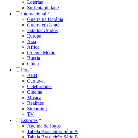
Loterias
Sustentabilidade
Internacional
Guerra na Ucrânia
Guerra em Israel
Estados Unidos
Europa
Ásia
África
Oriente Médio
Rússia
China
Pop
BBB
Carnaval
Celebridades
Cinema
Música
Realities
Streaming
TV
Esportes
Agenda de Jogos
Tabela Brasileirão Série A
Tabela Brasileirão Série B