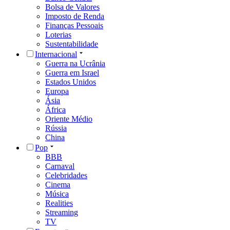
Bolsa de Valores
Imposto de Renda
Finanças Pessoais
Loterias
Sustentabilidade
Internacional
Guerra na Ucrânia
Guerra em Israel
Estados Unidos
Europa
Ásia
África
Oriente Médio
Rússia
China
Pop
BBB
Carnaval
Celebridades
Cinema
Música
Realities
Streaming
TV