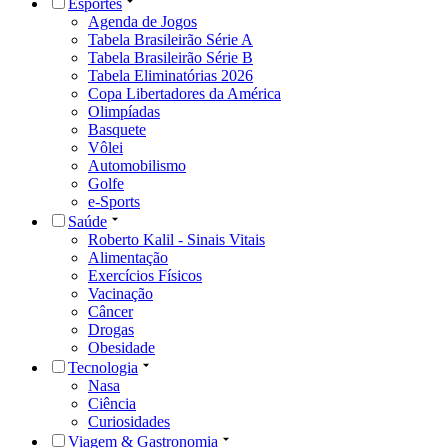
Esportes
Agenda de Jogos
Tabela Brasileirão Série A
Tabela Brasileirão Série B
Tabela Eliminatórias 2026
Copa Libertadores da América
Olimpíadas
Basquete
Vôlei
Automobilismo
Golfe
e-Sports
Saúde
Roberto Kalil - Sinais Vitais
Alimentação
Exercícios Físicos
Vacinação
Câncer
Drogas
Obesidade
Tecnologia
Nasa
Ciência
Curiosidades
Viagem & Gastronomia