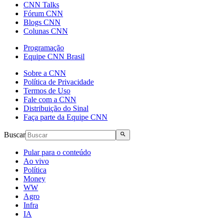
CNN Talks
Fórum CNN
Blogs CNN
Colunas CNN
Programação
Equipe CNN Brasil
Sobre a CNN
Política de Privacidade
Termos de Uso
Fale com a CNN
Distribuição do Sinal
Faça parte da Equipe CNN
Buscar
Pular para o conteúdo
Ao vivo
Política
Money
WW
Agro
Infra
IA