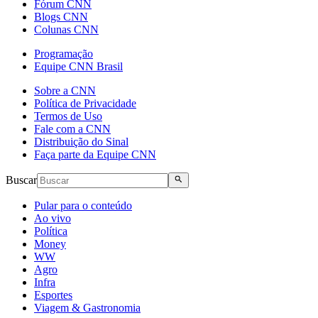
Fórum CNN
Blogs CNN
Colunas CNN
Programação
Equipe CNN Brasil
Sobre a CNN
Política de Privacidade
Termos de Uso
Fale com a CNN
Distribuição do Sinal
Faça parte da Equipe CNN
Buscar
Pular para o conteúdo
Ao vivo
Política
Money
WW
Agro
Infra
Esportes
Viagem & Gastronomia