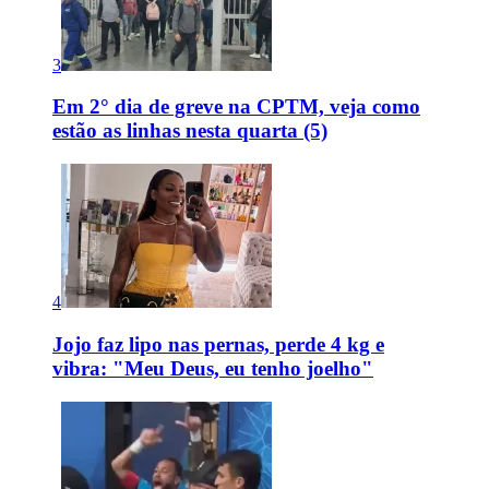
3
Em 2° dia de greve na CPTM, veja como
estão as linhas nesta quarta (5)
4
Jojo faz lipo nas pernas, perde 4 kg e
vibra: "Meu Deus, eu tenho joelho"