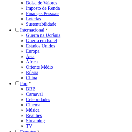
Bolsa de Valores
Imposto de Renda
Finanças Pessoais
Loterias
Sustentabilidade
Internacional
Guerra na Ucrânia
Guerra em Israel
Estados Unidos
Europa
Ásia
África
Oriente Médio
Rússia
China
Pop
BBB
Carnaval
Celebridades
Cinema
Música
Realities
Streaming
TV
Esportes