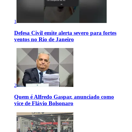
1
Defesa Civil emite alerta severo para fortes
ventos no Rio de Janeiro
2
Quem é Alfredo Gaspar, anunciado como
vice de Flávio Bolsonaro