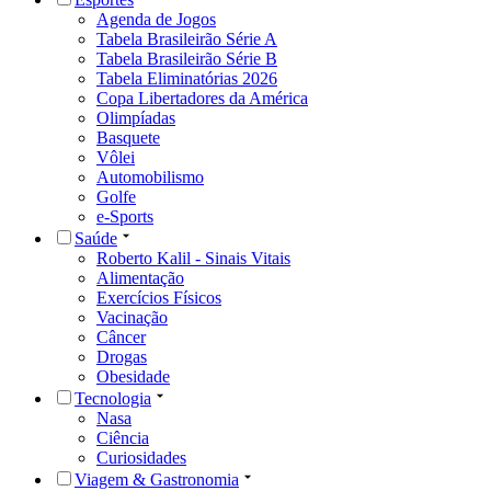
Agenda de Jogos
Tabela Brasileirão Série A
Tabela Brasileirão Série B
Tabela Eliminatórias 2026
Copa Libertadores da América
Olimpíadas
Basquete
Vôlei
Automobilismo
Golfe
e-Sports
Saúde
Roberto Kalil - Sinais Vitais
Alimentação
Exercícios Físicos
Vacinação
Câncer
Drogas
Obesidade
Tecnologia
Nasa
Ciência
Curiosidades
Viagem & Gastronomia