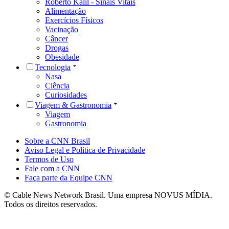
Roberto Kalil - Sinais Vitais
Alimentação
Exercícios Físicos
Vacinação
Câncer
Drogas
Obesidade
Tecnologia
Nasa
Ciência
Curiosidades
Viagem & Gastronomia
Viagem
Gastronomia
Sobre a CNN Brasil
Aviso Legal e Política de Privacidade
Termos de Uso
Fale com a CNN
Faça parte da Equipe CNN
© Cable News Network Brasil. Uma empresa NOVUS MÍDIA.
Todos os direitos reservados.