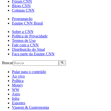
Fórum CNN
Blogs CNN
Colunas CNN
Programação
Equipe CNN Brasil
Sobre a CNN
Política de Privacidade
Termos de Uso
Fale com a CNN
Distribuição do Sinal
Faça parte da Equipe CNN
Buscar
Pular para o conteúdo
Ao vivo
Política
Money
WW
Agro
Infra
Esportes
Viagem & Gastronomia