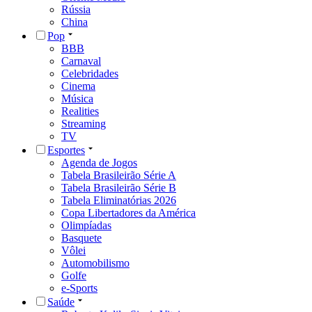
Rússia
China
Pop
BBB
Carnaval
Celebridades
Cinema
Música
Realities
Streaming
TV
Esportes
Agenda de Jogos
Tabela Brasileirão Série A
Tabela Brasileirão Série B
Tabela Eliminatórias 2026
Copa Libertadores da América
Olimpíadas
Basquete
Vôlei
Automobilismo
Golfe
e-Sports
Saúde