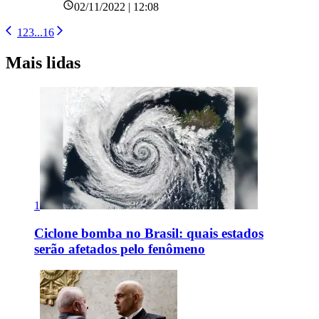
02/11/2022 | 12:08
1
2
3
...
16
Mais lidas
1
Ciclone bomba no Brasil: quais estados
serão afetados pelo fenômeno