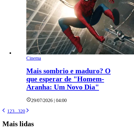
Cinema
Mais sombrio e maduro? O
que esperar de "Homem-
Aranha: Um Novo Dia"
29/07/2026 | 04:00
1
2
3
...
320
Mais lidas