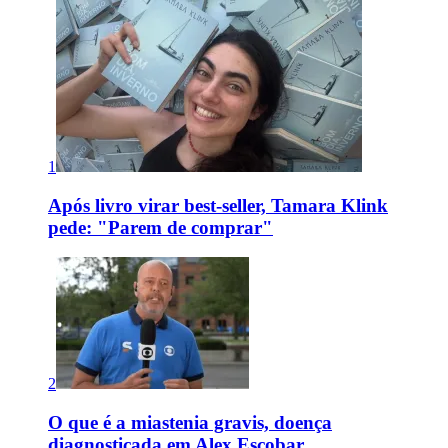
1
Após livro virar best-seller, Tamara Klink
pede: "Parem de comprar"
2
O que é a miastenia gravis, doença
diagnosticada em Alex Escobar