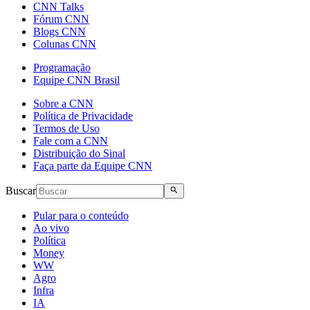
CNN Talks
Fórum CNN
Blogs CNN
Colunas CNN
Programação
Equipe CNN Brasil
Sobre a CNN
Política de Privacidade
Termos de Uso
Fale com a CNN
Distribuição do Sinal
Faça parte da Equipe CNN
Buscar
Pular para o conteúdo
Ao vivo
Política
Money
WW
Agro
Infra
IA