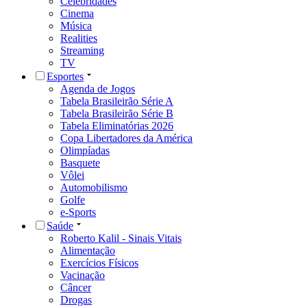
Celebridades
Cinema
Música
Realities
Streaming
TV
Esportes
Agenda de Jogos
Tabela Brasileirão Série A
Tabela Brasileirão Série B
Tabela Eliminatórias 2026
Copa Libertadores da América
Olimpíadas
Basquete
Vôlei
Automobilismo
Golfe
e-Sports
Saúde
Roberto Kalil - Sinais Vitais
Alimentação
Exercícios Físicos
Vacinação
Câncer
Drogas