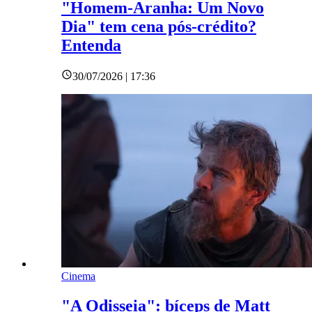
"Homem-Aranha: Um Novo
Dia" tem cena pós-crédito?
Entenda
30/07/2026 | 17:36
Cinema
"A Odisseia": bíceps de Matt