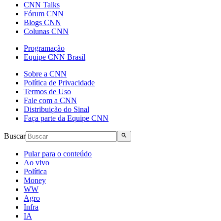
CNN Talks
Fórum CNN
Blogs CNN
Colunas CNN
Programação
Equipe CNN Brasil
Sobre a CNN
Política de Privacidade
Termos de Uso
Fale com a CNN
Distribuição do Sinal
Faça parte da Equipe CNN
Buscar
Pular para o conteúdo
Ao vivo
Política
Money
WW
Agro
Infra
IA