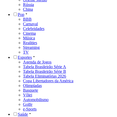
Rússia
China
Pop
BBB
Carnaval
Celebridades
Cinema
Música
Realities
Streaming
TV
Esportes
Agenda de Jogos
Tabela Brasileirão Série A
Tabela Brasileirão Série B
Tabela Eliminatórias 2026
Copa Libertadores da América
Olimpíadas
Basquete
Vôlei
Automobilismo
Golfe
e-Sports
Saúde