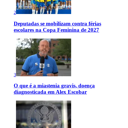
2
Deputadas se mobilizam contra férias
escolares na Copa Feminina de 2027
3
O que é a miastenia gravis, doença
diagnosticada em Alex Escobar