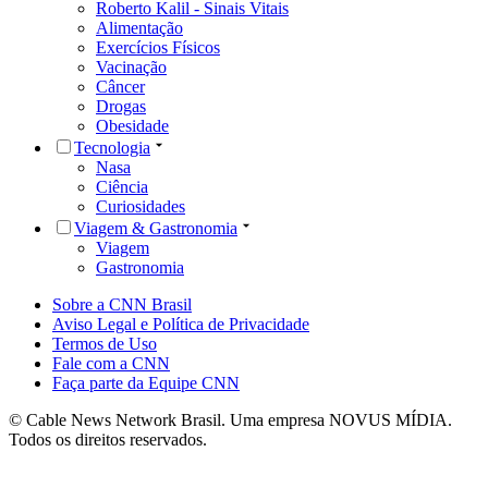
Roberto Kalil - Sinais Vitais
Alimentação
Exercícios Físicos
Vacinação
Câncer
Drogas
Obesidade
Tecnologia
Nasa
Ciência
Curiosidades
Viagem & Gastronomia
Viagem
Gastronomia
Sobre a CNN Brasil
Aviso Legal e Política de Privacidade
Termos de Uso
Fale com a CNN
Faça parte da Equipe CNN
© Cable News Network Brasil. Uma empresa NOVUS MÍDIA.
Todos os direitos reservados.