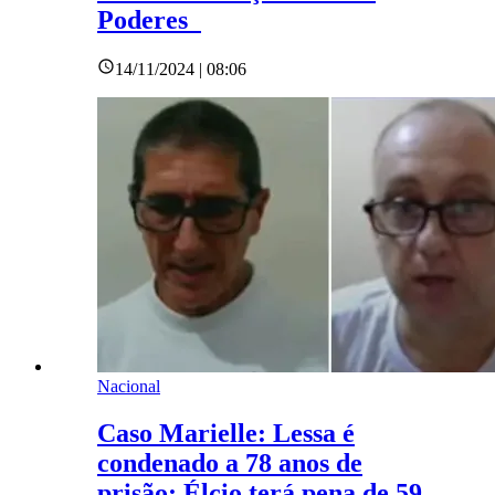
Poderes
14/11/2024 | 08:06
Nacional
Caso Marielle: Lessa é
condenado a 78 anos de
prisão; Élcio terá pena de 59