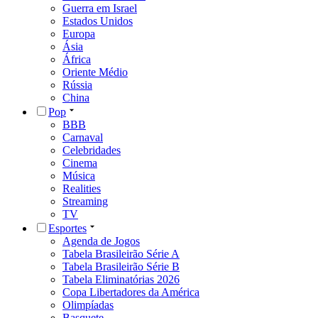
Guerra em Israel
Estados Unidos
Europa
Ásia
África
Oriente Médio
Rússia
China
Pop
BBB
Carnaval
Celebridades
Cinema
Música
Realities
Streaming
TV
Esportes
Agenda de Jogos
Tabela Brasileirão Série A
Tabela Brasileirão Série B
Tabela Eliminatórias 2026
Copa Libertadores da América
Olimpíadas
Basquete