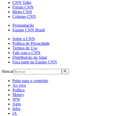
CNN Talks
Fórum CNN
Blogs CNN
Colunas CNN
Programação
Equipe CNN Brasil
Sobre a CNN
Política de Privacidade
Termos de Uso
Fale com a CNN
Distribuição do Sinal
Faça parte da Equipe CNN
Buscar
Pular para o conteúdo
Ao vivo
Política
Money
WW
Agro
Infra
IA