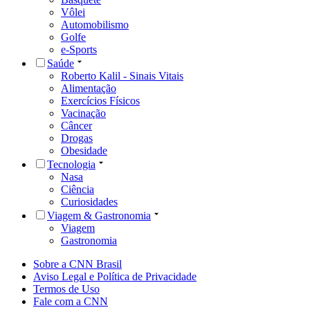
Vôlei
Automobilismo
Golfe
e-Sports
Saúde
Roberto Kalil - Sinais Vitais
Alimentação
Exercícios Físicos
Vacinação
Câncer
Drogas
Obesidade
Tecnologia
Nasa
Ciência
Curiosidades
Viagem & Gastronomia
Viagem
Gastronomia
Sobre a CNN Brasil
Aviso Legal e Política de Privacidade
Termos de Uso
Fale com a CNN