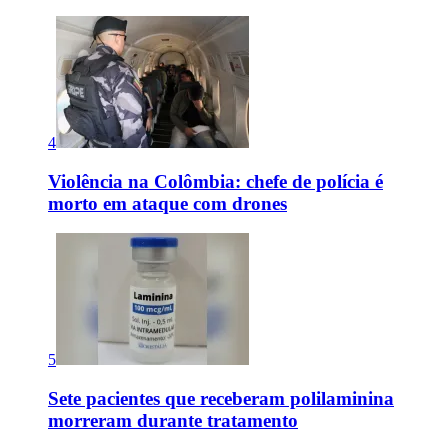
4
Violência na Colômbia: chefe de polícia é
morto em ataque com drones
5
Sete pacientes que receberam polilaminina
morreram durante tratamento