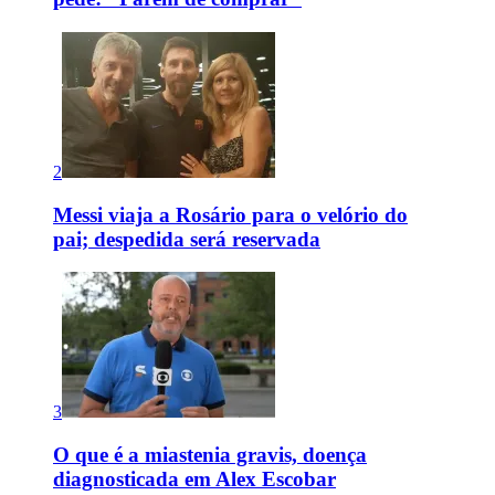
2
Messi viaja a Rosário para o velório do
pai; despedida será reservada
3
O que é a miastenia gravis, doença
diagnosticada em Alex Escobar