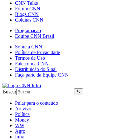
CNN Talks
Fórum CNN
Blogs CNN
Colunas CNN
Programação
Equipe CNN Brasil
Sobre a CNN
Política de Privacidade
Termos de Uso
Fale com a CNN
Distribuição do Sinal
Faça parte da Equipe CNN
Buscar
Pular para o conteúdo
Ao vivo
Política
Money
WW
Agro
Infra