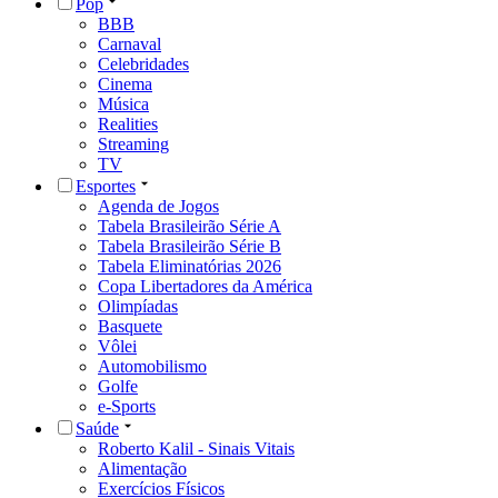
Pop
BBB
Carnaval
Celebridades
Cinema
Música
Realities
Streaming
TV
Esportes
Agenda de Jogos
Tabela Brasileirão Série A
Tabela Brasileirão Série B
Tabela Eliminatórias 2026
Copa Libertadores da América
Olimpíadas
Basquete
Vôlei
Automobilismo
Golfe
e-Sports
Saúde
Roberto Kalil - Sinais Vitais
Alimentação
Exercícios Físicos