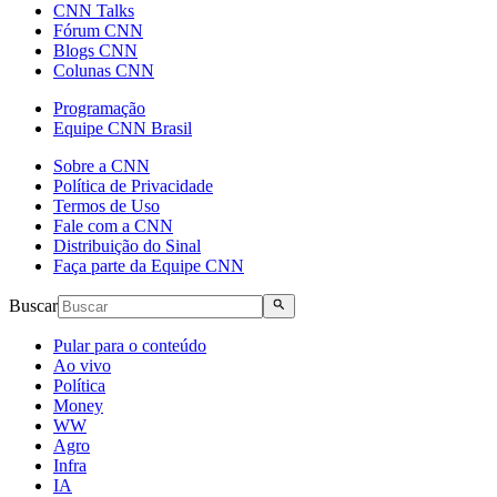
CNN Talks
Fórum CNN
Blogs CNN
Colunas CNN
Programação
Equipe CNN Brasil
Sobre a CNN
Política de Privacidade
Termos de Uso
Fale com a CNN
Distribuição do Sinal
Faça parte da Equipe CNN
Buscar
Pular para o conteúdo
Ao vivo
Política
Money
WW
Agro
Infra
IA